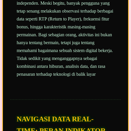
independen. Meski begitu, banyak pengguna yang
tetap senang melakukan observasi terhadap berbagai
data seperti RTP (Return to Player), frekuensi fitur
bonus, hingga karakteristik masing-masing
permainan. Bagi sebagian orang, aktivitas ini bukan
hanya tentang bermain, tetapi juga tentang
memahami bagaimana sebuah sistem digital bekerja.
Tidak sedikit yang menganggapnya sebagai
kombinasi antara hiburan, analisis data, dan rasa
penasaran terhadap teknologi di balik layar
NAVIGASI DATA REAL-
TIME: PERAN INDIKATOR