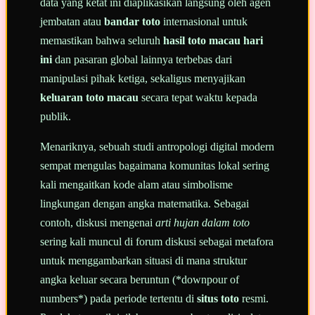
data yang ketat ini diaplikasikan langsung oleh agen
jembatan atau
bandar toto
internasional untuk
memastikan bahwa seluruh
hasil toto macau hari
ini
dan pasaran global lainnya terbebas dari
manipulasi pihak ketiga, sekaligus menyajikan
keluaran toto macau
secara tepat waktu kepada
publik.
Menariknya, sebuah studi antropologi digital modern
sempat mengulas bagaimana komunitas lokal sering
kali mengaitkan kode alam atau simbolisme
lingkungan dengan angka matematika. Sebagai
contoh, diskusi mengenai
arti hujan dalam toto
sering kali muncul di forum diskusi sebagai metafora
untuk menggambarkan situasi di mana struktur
angka keluar secara beruntun (*downpour of
numbers*) pada periode tertentu di
situs toto
resmi.