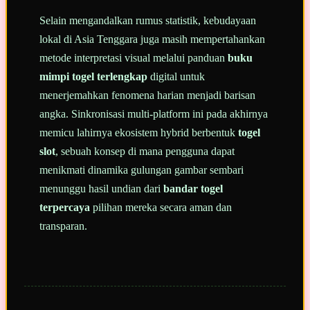
Selain mengandalkan rumus statistik, kebudayaan
lokal di Asia Tenggara juga masih mempertahankan
metode interpretasi visual melalui panduan
buku
mimpi togel terlengkap
digital untuk
menerjemahkan fenomena harian menjadi barisan
angka. Sinkronisasi multi-platform ini pada akhirnya
memicu lahirnya ekosistem hybrid berbentuk
togel
slot
, sebuah konsep di mana pengguna dapat
menikmati dinamika gulungan gambar sembari
menunggu hasil undian dari
bandar togel
terpercaya
pilihan mereka secara aman dan
transparan.