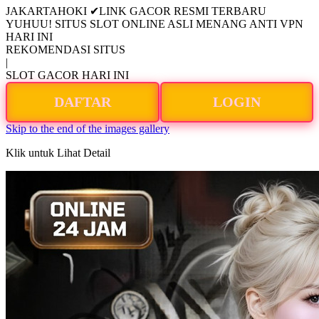
JAKARTAHOKI ✔LINK GACOR RESMI TERBARU
YUHUU! SITUS SLOT ONLINE ASLI MENANG ANTI VPN
HARI INI
REKOMENDASI SITUS
|
SLOT GACOR HARI INI
DAFTAR
LOGIN
Skip to the end of the images gallery
Klik untuk Lihat Detail