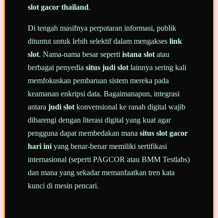
slot gacor thailand
.
Di tengah masifnya perputaran informasi, publik
dituntut untuk lebih selektif dalam mengakses
link
slot
. Nama-nama besar seperti
istana slot
atau
berbagai penyedia
situs judi slot
lainnya sering kali
memfokuskan pembaruan sistem mereka pada
keamanan enkripsi data. Bagaimanapun, integrasi
antara
judi slot
konvensional ke ranah digital wajib
dibarengi dengan literasi digital yang kuat agar
pengguna dapat membedakan mana
situs slot gacor
hari ini
yang benar-benar memiliki sertifikasi
internasional (seperti PAGCOR atau BMM Testlabs)
dan mana yang sekadar memanfaatkan tren kata
kunci di mesin pencari.