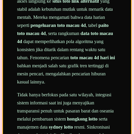
akses langsung ke
situs toto link alternatif
yang
stabil adalah kebutuhan mutlak untuk menarik data
mentah. Mereka mengamati bahwa data harian
seperti
pengeluaran toto macau 4d
, tabel
paito
toto macau 4d
, serta rangkuman
data toto macau
4d
dapat memperlihatkan pola algoritma yang
konsisten jika ditarik dalam rentang waktu satu
tahun. Fenomena pencarian
toto macau 4d hari ini
bahkan menjadi salah satu grafik tren tertinggi di
mesin pencari, mengalahkan pencarian hiburan
kasual lainnya.
Tidak hanya berfokus pada satu wilayah, integrasi
sistem informasi saat ini juga menyajikan
transparansi penuh untuk pasaran barat dan oseania
melalui pembaruan sistem
hongkong lotto
serta
manajemen data
sydney lotto
resmi. Sinkronisasi