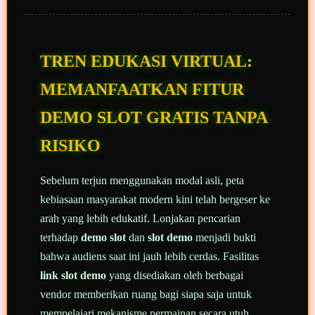
TREN EDUKASI VIRTUAL:
MEMANFAATKAN FITUR
DEMO SLOT GRATIS TANPA
RISIKO
Sebelum terjun menggunakan modal asli, peta
kebiasaan masyarakat modern kini telah bergeser ke
arah yang lebih edukatif. Lonjakan pencarian
terhadap
demo slot
dan
slot demo
menjadi bukti
bahwa audiens saat ini jauh lebih cerdas. Fasilitas
link slot demo
yang disediakan oleh berbagai
vendor memberikan ruang bagi siapa saja untuk
mempelajari mekanisme permainan secara utuh.