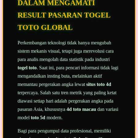
DALAM MENGAMATI
RESULT PASARAN TOGEL
TOTO GLOBAL
Perkembangan teknologi tidak hanya mengubah
sistem mekanis visual, tetapi juga merevolusi cara
para analis mengolah data statistik pada industri
togel toto
. Saat ini, para pencari informasi tidak lagi
mengandalkan insting buta, melainkan aktif
memantau pergerakan angka lewat
situs toto 4d
terpercaya. Salah satu tren metrik yang paling ketat
diawasi setiap hari adalah pergerakan angka pada
pasaran Asia, khususnya
4d toto macau
dan variasi
model
toto 5d
modern.
Bagi para pengumpul data profesional, memiliki