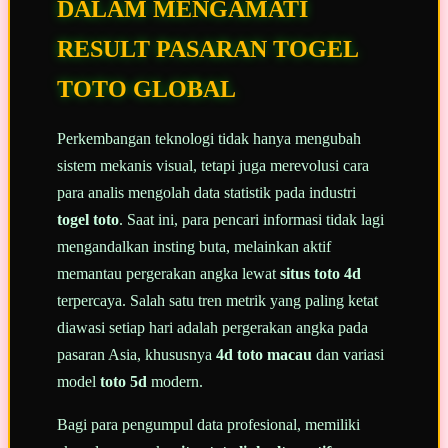
DALAM MENGAMATI
RESULT PASARAN TOGEL
TOTO GLOBAL
Perkembangan teknologi tidak hanya mengubah
sistem mekanis visual, tetapi juga merevolusi cara
para analis mengolah data statistik pada industri
togel toto
. Saat ini, para pencari informasi tidak lagi
mengandalkan insting buta, melainkan aktif
memantau pergerakan angka lewat
situs toto 4d
terpercaya. Salah satu tren metrik yang paling ketat
diawasi setiap hari adalah pergerakan angka pada
pasaran Asia, khususnya
4d toto macau
dan variasi
model
toto 5d
modern.
Bagi para pengumpul data profesional, memiliki