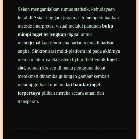
Selain mengandalkan rumus statistik, kebudayaan
lokal di Asia Tenggara juga masih mempertahankan
metode interpretasi visual melalui panduan
buku
mimpi togel terlengkap
digital untuk
menerjemahkan fenomena harian menjadi barisan
angka. Sinkronisasi multi-platform ini pada akhirnya
memicu lahirnya ekosistem hybrid berbentuk
togel
slot
, sebuah konsep di mana pengguna dapat
menikmati dinamika gulungan gambar sembari
menunggu hasil undian dari
bandar togel
terpercaya
pilihan mereka secara aman dan
transparan.