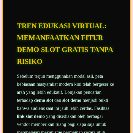
TREN EDUKASI VIRTUAL:
MEMANFAATKAN FITUR
DEMO SLOT GRATIS TANPA
RISIKO
Sebelum terjun menggunakan modal asli, peta
kebiasaan masyarakat modern kini telah bergeser ke
arah yang lebih edukatif. Lonjakan pencarian
terhadap
demo slot
dan
slot demo
menjadi bukti
bahwa audiens saat ini jauh lebih cerdas. Fasilitas
link slot demo
yang disediakan oleh berbagai
vendor memberikan ruang bagi siapa saja untuk
mempelajari mekanisme permainan secara utuh.