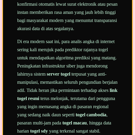
konfirmasi otomatis lewat surat elektronik atau pesan
instan memberikan rasa aman yang jauh lebih tinggi
bagi masyarakat modern yang menuntut transparansi
akurasi data di atas segalanya.
Di era modern saat ini, para analis angka di internet
sering kali merujuk pada prediktor rajanya togel
untuk mendapatkan algoritma prediksi yang matang.
Peningkatan infrastruktur siber juga mendorong
lahirnya sistem
server togel
terpusat yang anti-
manipulasi, memastikan seluruh pengundian berjalan
adil. Tidak heran jika permintaan terhadap akses
link
togel resmi
terus melonjak, terutama dari pengguna
yang ingin memasang angka di pasaran regional
yang sedang naik daun seperti
togel cambodia
,
pasaran multi-jam pada
togel macau
, hingga data
harian
togel sdy
yang terkenal sangat stabil.