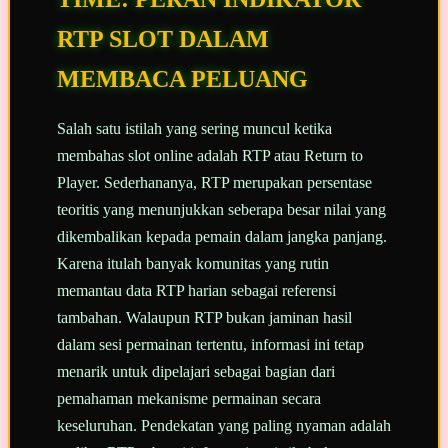
RTP SLOT DALAM
MEMBACA PELUANG
Salah satu istilah yang sering muncul ketika
membahas slot online adalah RTP atau Return to
Player. Sederhananya, RTP merupakan persentase
teoritis yang menunjukkan seberapa besar nilai yang
dikembalikan kepada pemain dalam jangka panjang.
Karena itulah banyak komunitas yang rutin
memantau data RTP harian sebagai referensi
tambahan. Walaupun RTP bukan jaminan hasil
dalam sesi permainan tertentu, informasi ini tetap
menarik untuk dipelajari sebagai bagian dari
pemahaman mekanisme permainan secara
keseluruhan. Pendekatan yang paling nyaman adalah