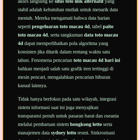
akses langsung ke
situs toto link alternatif
yang
stabil adalah kebutuhan mutlak untuk menarik data
mentah. Mereka mengamati bahwa data harian
seperti
pengeluaran toto macau 4d
, tabel
paito
toto macau 4d
, serta rangkuman
data toto macau
4d
dapat memperlihatkan pola algoritma yang
konsisten jika ditarik dalam rentang waktu satu
tahun. Fenomena pencarian
toto macau 4d hari ini
bahkan menjadi salah satu grafik tren tertinggi di
mesin pencari, mengalahkan pencarian hiburan
kasual lainnya.
Tidak hanya berfokus pada satu wilayah, integrasi
sistem informasi saat ini juga menyajikan
transparansi penuh untuk pasaran barat dan oseania
melalui pembaruan sistem
hongkong lotto
serta
manajemen data
sydney lotto
resmi. Sinkronisasi