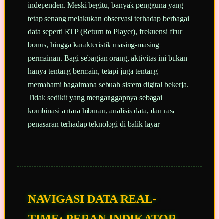
independen. Meski begitu, banyak pengguna yang
tetap senang melakukan observasi terhadap berbagai
data seperti RTP (Return to Player), frekuensi fitur
bonus, hingga karakteristik masing-masing
permainan. Bagi sebagian orang, aktivitas ini bukan
hanya tentang bermain, tetapi juga tentang
memahami bagaimana sebuah sistem digital bekerja.
Tidak sedikit yang menganggapnya sebagai
kombinasi antara hiburan, analisis data, dan rasa
penasaran terhadap teknologi di balik layar
NAVIGASI DATA REAL-
TIME: PERAN INDIKATOR