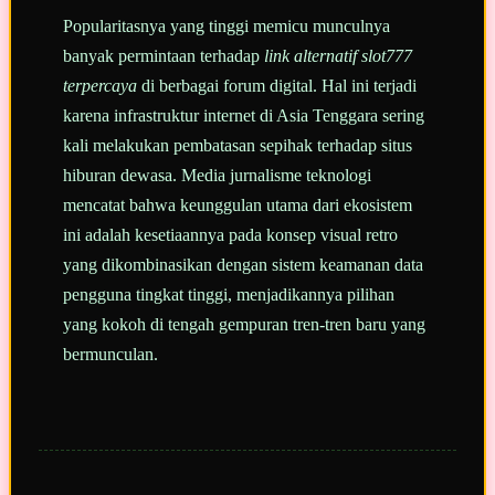
Popularitasnya yang tinggi memicu munculnya
banyak permintaan terhadap
link alternatif slot777
terpercaya
di berbagai forum digital. Hal ini terjadi
karena infrastruktur internet di Asia Tenggara sering
kali melakukan pembatasan sepihak terhadap situs
hiburan dewasa. Media jurnalisme teknologi
mencatat bahwa keunggulan utama dari ekosistem
ini adalah kesetiaannya pada konsep visual retro
yang dikombinasikan dengan sistem keamanan data
pengguna tingkat tinggi, menjadikannya pilihan
yang kokoh di tengah gempuran tren-tren baru yang
bermunculan.