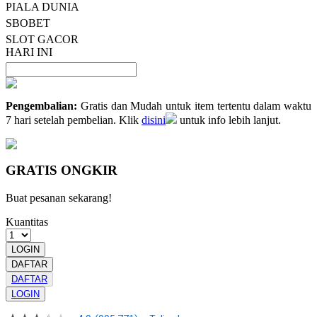
PIALA DUNIA
SBOBET
SLOT GACOR
HARI INI
Pengembalian:
Gratis dan Mudah untuk item tertentu dalam waktu
7 hari setelah pembelian. Klik
disini
untuk info lebih lanjut.
GRATIS ONGKIR
Buat pesanan sekarang!
Kuantitas
LOGIN
DAFTAR
DAFTAR
LOGIN