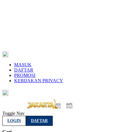
ID
MASUK
DAFTAR
PROMOSI
KEBIJAKAN PRIVACY
Indonesia
Toggle Nav
LOGIN
DAFTAR
Cari