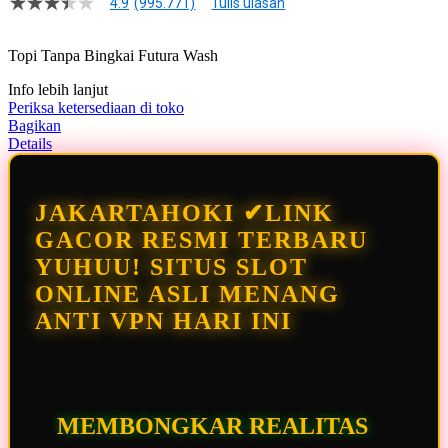
4.9
(995.771)
Tulis ulasan
4.9
dari
5
Topi Tanpa Bingkai Futura Wash
bintang,
nilai
Info lebih lanjut
rating
rata-
Periksa ketersediaan di toko
rata.
Bagikan
Read
Details
13
Reviews.
Tautan
halaman
JAKARTAHOKI ✔LINK
yang
sama.
GACOR RESMI TERBARU
YUHUU! SITUS SLOT
ONLINE ASLI MENANG
ANTI VPN HARI INI
MEMBONGKAR REALITAS