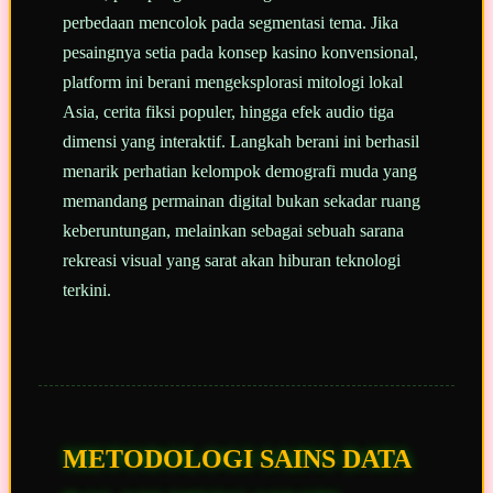
perbedaan mencolok pada segmentasi tema. Jika
pesaingnya setia pada konsep kasino konvensional,
platform ini berani mengeksplorasi mitologi lokal
Asia, cerita fiksi populer, hingga efek audio tiga
dimensi yang interaktif. Langkah berani ini berhasil
menarik perhatian kelompok demografi muda yang
memandang permainan digital bukan sekadar ruang
keberuntungan, melainkan sebagai sebuah sarana
rekreasi visual yang sarat akan hiburan teknologi
terkini.
METODOLOGI SAINS DATA