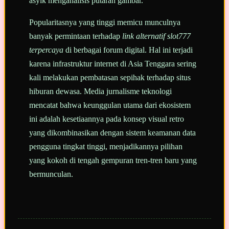
asyik menganalisis putaran gambar.
Popularitasnya yang tinggi memicu munculnya
banyak permintaan terhadap
link alternatif slot777
terpercaya
di berbagai forum digital. Hal ini terjadi
karena infrastruktur internet di Asia Tenggara sering
kali melakukan pembatasan sepihak terhadap situs
hiburan dewasa. Media jurnalisme teknologi
mencatat bahwa keunggulan utama dari ekosistem
ini adalah kesetiaannya pada konsep visual retro
yang dikombinasikan dengan sistem keamanan data
pengguna tingkat tinggi, menjadikannya pilihan
yang kokoh di tengah gempuran tren-tren baru yang
bermunculan.