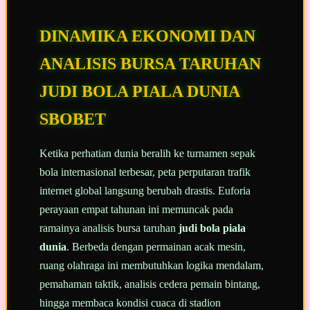
DINAMIKA EKONOMI DAN
ANALISIS BURSA TARUHAN
JUDI BOLA PIALA DUNIA
SBOBET
Ketika perhatian dunia beralih ke turnamen sepak
bola internasional terbesar, peta perputaran trafik
internet global langsung berubah drastis. Euforia
perayaan empat tahunan ini memuncak pada
ramainya analisis bursa taruhan
judi bola piala
dunia
. Berbeda dengan permainan acak mesin,
ruang olahraga ini membutuhkan logika mendalam,
pemahaman taktik, analisis cedera pemain bintang,
hingga membaca kondisi cuaca di stadion