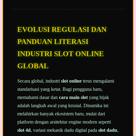
EVOLUSI REGULASI DAN
PANDUAN LITERASI
INDUSTRI SLOT ONLINE
GLOBAL
Secara global, industri
slot online
terus mengalami
standarisasi yang ketat. Bagi pengguna baru,
memahami dasar dan
cara main slot
yang bijak
adalah langkah awal yang krusial. Dinamika ini
melahirkan banyak ekosistem baru, mulai dari
platform dengan arsitektur engine modern seperti
slot 4d
, variasi mekanik dadu digital pada
slot dadu
,