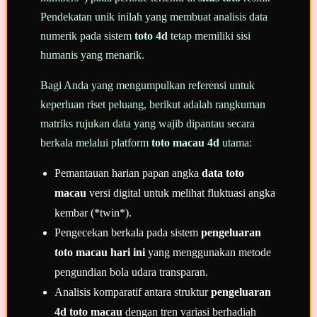
Pendekatan unik inilah yang membuat analisis data
numerik pada sistem
toto 4d
tetap memiliki sisi
humanis yang menarik.
Bagi Anda yang mengumpulkan referensi untuk
keperluan riset peluang, berikut adalah rangkuman
matriks rujukan data yang wajib dipantau secara
berkala melalui platform
toto macau 4d
utama:
Pemantauan harian papan angka
data toto
macau
versi digital untuk melihat fluktuasi angka
kembar (*twin*).
Pengecekan berkala pada sistem
pengeluaran
toto macau hari ini
yang menggunakan metode
pengundian bola udara transparan.
Analisis komparatif antara struktur
pengeluaran
4d toto macau
dengan tren variasi berhadiah