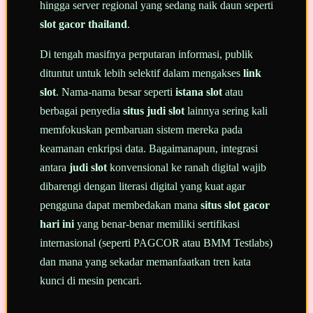
hingga server regional yang sedang naik daun seperti
slot gacor thailand
.
Di tengah masifnya perputaran informasi, publik
dituntut untuk lebih selektif dalam mengakses
link
slot
. Nama-nama besar seperti
istana slot
atau
berbagai penyedia
situs judi slot
lainnya sering kali
memfokuskan pembaruan sistem mereka pada
keamanan enkripsi data. Bagaimanapun, integrasi
antara
judi slot
konvensional ke ranah digital wajib
dibarengi dengan literasi digital yang kuat agar
pengguna dapat membedakan mana
situs slot gacor
hari ini
yang benar-benar memiliki sertifikasi
internasional (seperti PAGCOR atau BMM Testlabs)
dan mana yang sekadar memanfaatkan tren kata
kunci di mesin pencari.