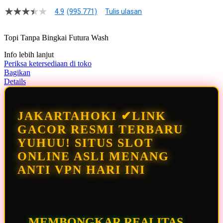
4.9
(995.771)
Tulis ulasan
4.9
dari
5
Topi Tanpa Bingkai Futura Wash
bintang,
nilai
Info lebih lanjut
rating
rata-
Periksa ketersediaan di toko
rata.
Bagikan
Read
Details
13
Reviews.
Tautan
halaman
JAKARTAHOKI ✔LINK
yang
sama.
GACOR RESMI TERBARU
YUHUU! SITUS SLOT
ONLINE ASLI MENANG
ANTI VPN HARI INI
MEMBONGKAR REALITAS