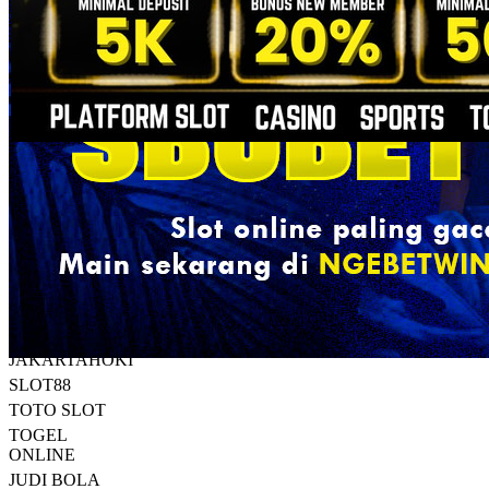
GACOR RESMI TERBARU
YUHUU! SITUS SLOT
ONLINE ASLI MENANG
ANTI VPN HARI INI
Situs Slot Gacor, Togel Online, Judi Bola Piala Dunia, Sbobet
|
1688-NG3B3TW1N
Rp. 5.000
dalam stok
Only
%1
left
ukuran
SLOT GACOR
JAKARTAHOKI
SLOT88
TOTO SLOT
TOGEL
ONLINE
JUDI BOLA