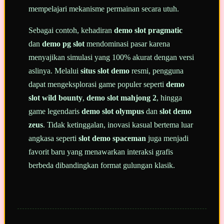
mempelajari mekanisme permainan secara utuh.
Sebagai contoh, kehadiran
demo slot pragmatic
dan
demo pg slot
mendominasi pasar karena
menyajikan simulasi yang 100% akurat dengan versi
aslinya. Melalui
situs slot demo
resmi, pengguna
dapat mengeksplorasi game populer seperti
demo
slot wild bounty
,
demo slot mahjong 2
, hingga
game legendaris
demo slot olympus
dan
slot demo
zeus
. Tidak ketinggalan, inovasi kasual bertema luar
angkasa seperti
slot demo spaceman
juga menjadi
favorit baru yang menawarkan interaksi grafis
berbeda dibandingkan format gulungan klasik.