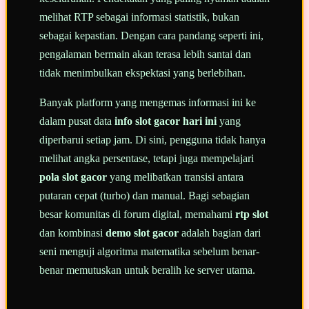
melihat RTP sebagai informasi statistik, bukan
sebagai kepastian. Dengan cara pandang seperti ini,
pengalaman bermain akan terasa lebih santai dan
tidak menimbulkan ekspektasi yang berlebihan.
Banyak platform yang mengemas informasi ini ke
dalam pusat data
info slot gacor hari ini
yang
diperbarui setiap jam. Di sini, pengguna tidak hanya
melihat angka persentase, tetapi juga mempelajari
pola slot gacor
yang melibatkan transisi antara
putaran cepat (turbo) dan manual. Bagi sebagian
besar komunitas di forum digital, memahami
rtp slot
dan kombinasi
demo slot gacor
adalah bagian dari
seni menguji algoritma matematika sebelum benar-
benar memutuskan untuk beralih ke server utama.