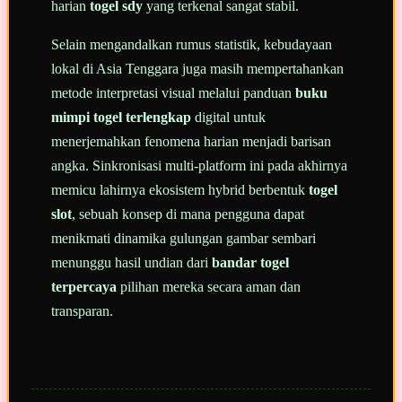
harian
togel sdy
yang terkenal sangat stabil.
Selain mengandalkan rumus statistik, kebudayaan
lokal di Asia Tenggara juga masih mempertahankan
metode interpretasi visual melalui panduan
buku
mimpi togel terlengkap
digital untuk
menerjemahkan fenomena harian menjadi barisan
angka. Sinkronisasi multi-platform ini pada akhirnya
memicu lahirnya ekosistem hybrid berbentuk
togel
slot
, sebuah konsep di mana pengguna dapat
menikmati dinamika gulungan gambar sembari
menunggu hasil undian dari
bandar togel
terpercaya
pilihan mereka secara aman dan
transparan.