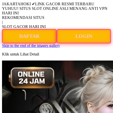
JAKARTAHOKI ✔LINK GACOR RESMI TERBARU
YUHUU! SITUS SLOT ONLINE ASLI MENANG ANTI VPN
HARI INI
REKOMENDASI SITUS
|
SLOT GACOR HARI INI
DAFTAR
LOGIN
Skip to the end of the images gallery
Klik untuk Lihat Detail