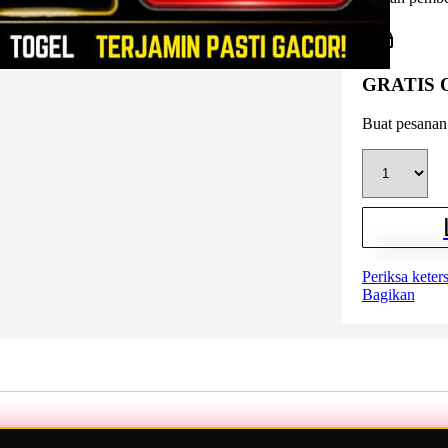
GRATIS 
Buat pesanan
Periksa keter
Bagikan