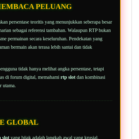
 MEMBACA PELUANG
akan persentase teoritis yang menunjukkan seberapa besar
harian sebagai referensi tambahan. Walaupun RTP bukan
nisme permainan secara keseluruhan. Pendekatan yang
aman bermain akan terasa lebih santai dan tidak
pengguna tidak hanya melihat angka persentase, tetapi
tas di forum digital, memahami
rtp slot
dan kombinasi
r utama.
NE GLOBAL
 slot
yang bijak adalah langkah awal yang krusial.