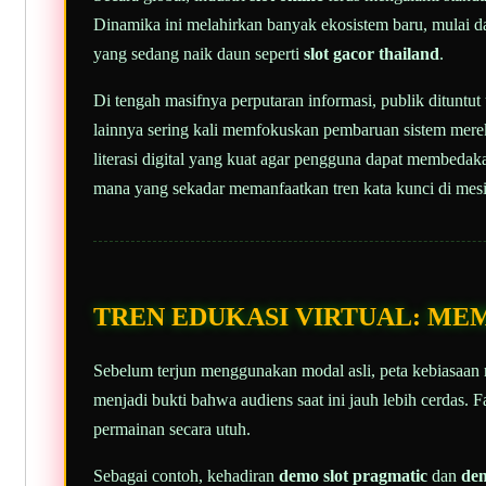
Dinamika ini melahirkan banyak ekosistem baru, mulai da
yang sedang naik daun seperti
slot gacor thailand
.
Di tengah masifnya perputaran informasi, publik dituntut
lainnya sering kali memfokuskan pembaruan sistem mere
literasi digital yang kuat agar pengguna dapat membeda
mana yang sekadar memanfaatkan tren kata kunci di mesi
TREN EDUKASI VIRTUAL: ME
Sebelum terjun menggunakan modal asli, peta kebiasaan m
menjadi bukti bahwa audiens saat ini jauh lebih cerdas. Fa
permainan secara utuh.
Sebagai contoh, kehadiran
demo slot pragmatic
dan
dem