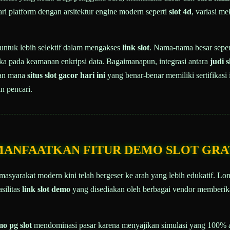
ri platform dengan arsitektur engine modern seperti
slot 4d
, variasi m
 untuk lebih selektif dalam mengakses
link slot
. Nama-nama besar sepe
ka pada keamanan enkripsi data. Bagaimanapun, integrasi antara
judi s
kan mana
situs slot gacor hari ini
yang benar-benar memiliki sertifikas
n pencari.
MANFAATKAN FITUR DEMO SLOT GRAT
asyarakat modern kini telah bergeser ke arah yang lebih edukatif. Lo
silitas
link slot demo
yang disediakan oleh berbagai vendor memberik
o pg slot
mendominasi pasar karena menyajikan simulasi yang 100% ak