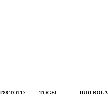
T88
TOTO
TOGEL
JUDI BOLA