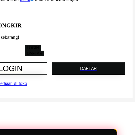
ONGKIR
 sekarang!
LOGIN
DAFTAR
LOGIN
DAFTAR
sediaan di toko