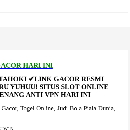
ACOR HARI INI
TAHOKI ✔LINK GACOR RESMI
RU YUHUU! SITUS SLOT ONLINE
ENANG ANTI VPN HARI INI
t Gacor, Togel Online, Judi Bola Piala Dunia,
3TW1N