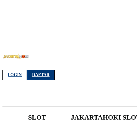
LOGIN
DAFTAR
SLOT
JAKARTAHOKI
SLO