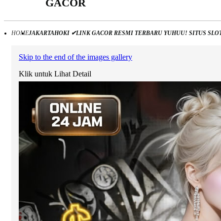
GACOR
HOME
JAKARTAHOKI ✔LINK GACOR RESMI TERBARU YUHUU! SITUS SLOT
Skip to the end of the images gallery
Klik untuk Lihat Detail