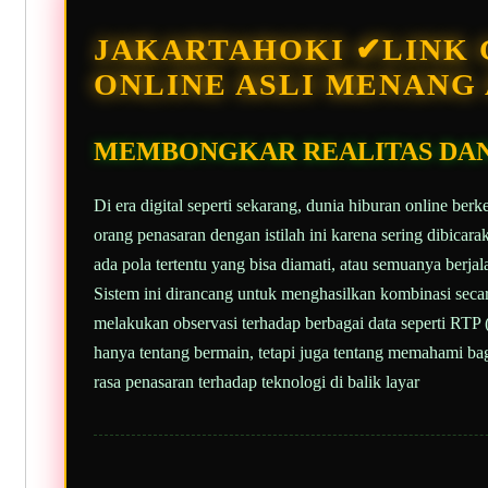
JAKARTAHOKI ✔LINK 
ONLINE ASLI MENANG 
MEMBONGKAR REALITAS DAN
Di era digital seperti sekarang, dunia hiburan online ber
orang penasaran dengan istilah ini karena sering dibica
ada pola tertentu yang bisa diamati, atau semuanya be
Sistem ini dirancang untuk menghasilkan kombinasi seca
melakukan observasi terhadap berbagai data seperti RTP (
hanya tentang bermain, tetapi juga tentang memahami bag
rasa penasaran terhadap teknologi di balik layar