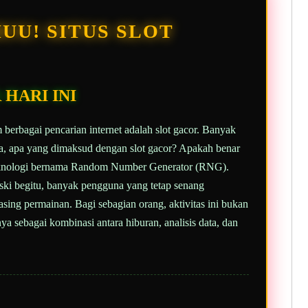
UU! SITUS SLOT
HARI INI
m berbagai pencarian internet adalah slot gacor. Banyak
nya, apa yang dimaksud dengan slot gacor? Apakah benar
n teknologi bernama Random Number Generator (RNG).
ski begitu, banyak pengguna yang tetap senang
asing permainan. Bagi sebagian orang, aktivitas ini bukan
a sebagai kombinasi antara hiburan, analisis data, dan