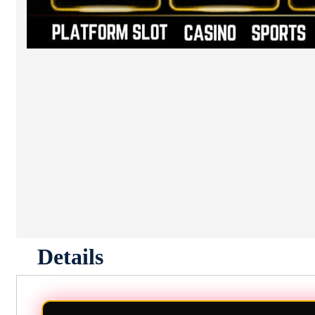
Details