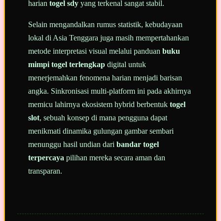
harian
togel sdy
yang terkenal sangat stabil.
Selain mengandalkan rumus statistik, kebudayaan
lokal di Asia Tenggara juga masih mempertahankan
metode interpretasi visual melalui panduan
buku
mimpi togel terlengkap
digital untuk
menerjemahkan fenomena harian menjadi barisan
angka. Sinkronisasi multi-platform ini pada akhirnya
memicu lahirnya ekosistem hybrid berbentuk
togel
slot
, sebuah konsep di mana pengguna dapat
menikmati dinamika gulungan gambar sembari
menunggu hasil undian dari
bandar togel
terpercaya
pilihan mereka secara aman dan
transparan.