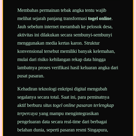
Membahas permainan tebak angka tentu wajib
melihat sejarah panjang transformasi
togel online
.
Jauh sebelum internet merambah ke pelosok desa,
aktivitas ini dilakukan secara sembunyi-sembunyi
menggunakan media kertas karon. Struktur
konvensional tersebut memiliki banyak kelemahan,
mulai dari risiko kehilangan rekap data hingga
lambatnya proses verifikasi hasil keluaran angka dari
pusat pasaran.
Kehadiran teknologi enkripsi digital mengubah
segalanya secara total. Saat ini, para peminatnya
aktif berburu
situs togel online pasaran terlengkap
terpercaya
yang mampu mengintegrasikan
pengeluaran data secara real-time dari berbagai
belahan dunia, seperti pasaran resmi Singapura,