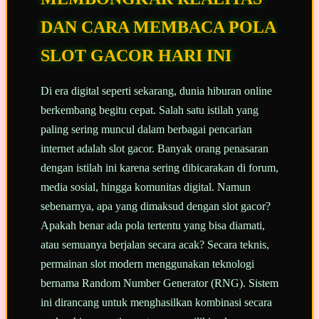
DAN CARA MEMBACA POLA
SLOT GACOR HARI INI
Di era digital seperti sekarang, dunia hiburan online
berkembang begitu cepat. Salah satu istilah yang
paling sering muncul dalam berbagai pencarian
internet adalah slot gacor. Banyak orang penasaran
dengan istilah ini karena sering dibicarakan di forum,
media sosial, hingga komunitas digital. Namun
sebenarnya, apa yang dimaksud dengan slot gacor?
Apakah benar ada pola tertentu yang bisa diamati,
atau semuanya berjalan secara acak? Secara teknis,
permainan slot modern menggunakan teknologi
bernama Random Number Generator (RNG). Sistem
ini dirancang untuk menghasilkan kombinasi secara