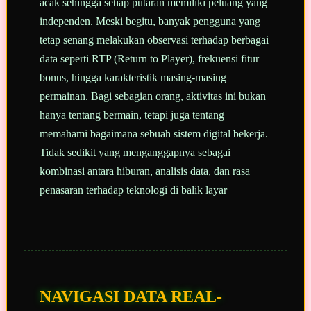
acak sehingga setiap putaran memiliki peluang yang
independen. Meski begitu, banyak pengguna yang
tetap senang melakukan observasi terhadap berbagai
data seperti RTP (Return to Player), frekuensi fitur
bonus, hingga karakteristik masing-masing
permainan. Bagi sebagian orang, aktivitas ini bukan
hanya tentang bermain, tetapi juga tentang
memahami bagaimana sebuah sistem digital bekerja.
Tidak sedikit yang menganggapnya sebagai
kombinasi antara hiburan, analisis data, dan rasa
penasaran terhadap teknologi di balik layar
NAVIGASI DATA REAL-