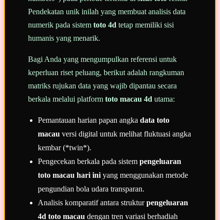
Pendekatan unik inilah yang membuat analisis data
numerik pada sistem
toto 4d
tetap memiliki sisi
humanis yang menarik.
Bagi Anda yang mengumpulkan referensi untuk
keperluan riset peluang, berikut adalah rangkuman
matriks rujukan data yang wajib dipantau secara
berkala melalui platform
toto macau 4d
utama:
Pemantauan harian papan angka
data toto
macau
versi digital untuk melihat fluktuasi angka
kembar (*twin*).
Pengecekan berkala pada sistem
pengeluaran
toto macau hari ini
yang menggunakan metode
pengundian bola udara transparan.
Analisis komparatif antara struktur
pengeluaran
4d toto macau
dengan tren variasi berhadiah