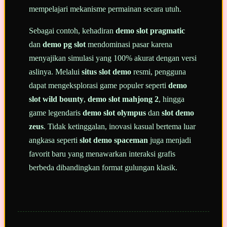
mempelajari mekanisme permainan secara utuh.
Sebagai contoh, kehadiran
demo slot pragmatic
dan
demo pg slot
mendominasi pasar karena
menyajikan simulasi yang 100% akurat dengan versi
aslinya. Melalui
situs slot demo
resmi, pengguna
dapat mengeksplorasi game populer seperti
demo
slot wild bounty
,
demo slot mahjong 2
, hingga
game legendaris
demo slot olympus
dan
slot demo
zeus
. Tidak ketinggalan, inovasi kasual bertema luar
angkasa seperti
slot demo spaceman
juga menjadi
favorit baru yang menawarkan interaksi grafis
berbeda dibandingkan format gulungan klasik.