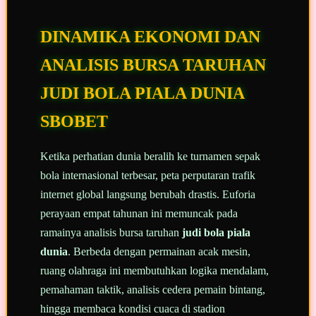
DINAMIKA EKONOMI DAN
ANALISIS BURSA TARUHAN
JUDI BOLA PIALA DUNIA
SBOBET
Ketika perhatian dunia beralih ke turnamen sepak
bola internasional terbesar, peta perputaran trafik
internet global langsung berubah drastis. Euforia
perayaan empat tahunan ini memuncak pada
ramainya analisis bursa taruhan
judi bola piala
dunia
. Berbeda dengan permainan acak mesin,
ruang olahraga ini membutuhkan logika mendalam,
pemahaman taktik, analisis cedera pemain bintang,
hingga membaca kondisi cuaca di stadion