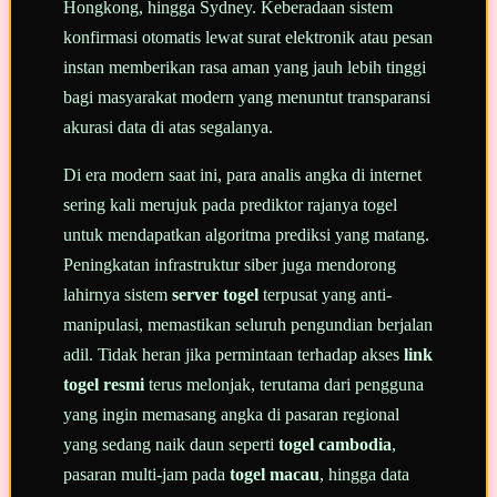
Hongkong, hingga Sydney. Keberadaan sistem
konfirmasi otomatis lewat surat elektronik atau pesan
instan memberikan rasa aman yang jauh lebih tinggi
bagi masyarakat modern yang menuntut transparansi
akurasi data di atas segalanya.
Di era modern saat ini, para analis angka di internet
sering kali merujuk pada prediktor rajanya togel
untuk mendapatkan algoritma prediksi yang matang.
Peningkatan infrastruktur siber juga mendorong
lahirnya sistem
server togel
terpusat yang anti-
manipulasi, memastikan seluruh pengundian berjalan
adil. Tidak heran jika permintaan terhadap akses
link
togel resmi
terus melonjak, terutama dari pengguna
yang ingin memasang angka di pasaran regional
yang sedang naik daun seperti
togel cambodia
,
pasaran multi-jam pada
togel macau
, hingga data