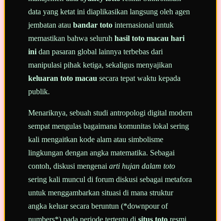
data yang ketat ini diaplikasikan langsung oleh agen
jembatan atau
bandar toto
internasional untuk
memastikan bahwa seluruh
hasil toto macau hari
ini
dan pasaran global lainnya terbebas dari
manipulasi pihak ketiga, sekaligus menyajikan
keluaran toto macau
secara tepat waktu kepada
publik.
Menariknya, sebuah studi antropologi digital modern
sempat mengulas bagaimana komunitas lokal sering
kali mengaitkan kode alam atau simbolisme
lingkungan dengan angka matematika. Sebagai
contoh, diskusi mengenai
arti hujan dalam toto
sering kali muncul di forum diskusi sebagai metafora
untuk menggambarkan situasi di mana struktur
angka keluar secara beruntun (*downpour of
numbers*) pada periode tertentu di
situs toto
resmi.