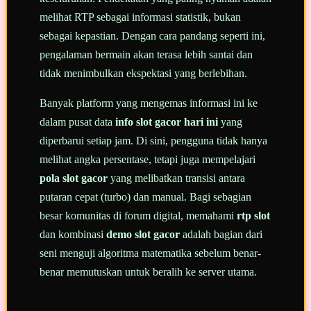
melihat RTP sebagai informasi statistik, bukan
sebagai kepastian. Dengan cara pandang seperti ini,
pengalaman bermain akan terasa lebih santai dan
tidak menimbulkan ekspektasi yang berlebihan.
Banyak platform yang mengemas informasi ini ke
dalam pusat data
info slot gacor hari ini
yang
diperbarui setiap jam. Di sini, pengguna tidak hanya
melihat angka persentase, tetapi juga mempelajari
pola slot gacor
yang melibatkan transisi antara
putaran cepat (turbo) dan manual. Bagi sebagian
besar komunitas di forum digital, memahami
rtp slot
dan kombinasi
demo slot gacor
adalah bagian dari
seni menguji algoritma matematika sebelum benar-
benar memutuskan untuk beralih ke server utama.