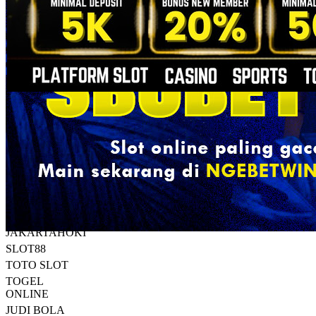
GACOR RESMI TERBARU
YUHUU! SITUS SLOT
ONLINE ASLI MENANG
ANTI VPN HARI INI
Situs Slot Gacor, Togel Online, Judi Bola Piala Dunia, Sbobet
|
1688-NG3B3TW1N
Rp. 5.000
dalam stok
Only
%1
left
ukuran
SLOT GACOR
JAKARTAHOKI
SLOT88
TOTO SLOT
TOGEL
ONLINE
JUDI BOLA