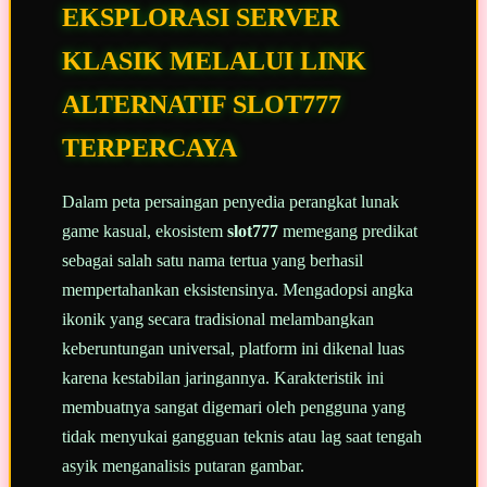
EKSPLORASI SERVER
KLASIK MELALUI LINK
ALTERNATIF SLOT777
TERPERCAYA
Dalam peta persaingan penyedia perangkat lunak
game kasual, ekosistem
slot777
memegang predikat
sebagai salah satu nama tertua yang berhasil
mempertahankan eksistensinya. Mengadopsi angka
ikonik yang secara tradisional melambangkan
keberuntungan universal, platform ini dikenal luas
karena kestabilan jaringannya. Karakteristik ini
membuatnya sangat digemari oleh pengguna yang
tidak menyukai gangguan teknis atau lag saat tengah
asyik menganalisis putaran gambar.