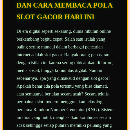
DAN CARA MEMBACA POLA
SLOT GACOR HARI INI
Di era digital seperti sekarang, dunia hiburan online
berkembang begitu cepat. Salah satu istilah yang
paling sering muncul dalam berbagai pencarian
internet adalah slot gacor. Banyak orang penasaran
dengan istilah ini karena sering dibicarakan di forum,
media sosial, hingga komunitas digital. Namun
sebenarnya, apa yang dimaksud dengan slot gacor?
Apakah benar ada pola tertentu yang bisa diamati,
atau semuanya berjalan secara acak? Secara teknis,
permainan slot modern menggunakan teknologi
bernama Random Number Generator (RNG). Sistem
ini dirancang untuk menghasilkan kombinasi secara
acak sehingga setiap putaran memiliki peluang yang