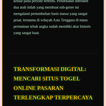
keluar pada periode tertentu. Pendekatan interaktif
dua arah inilah yang membuat sub-genre ini
mengalami pertumbuhan basis massa yang sangat
pesat, terutama di wilayah Asia Tenggara di mana
permainan tebak angka sudah memiliki akar historis
yang sangat kuat.
TRANSFORMASI DIGITAL:
MENCARI SITUS TOGEL
ONLINE PASARAN
TERLENGKAP TERPERCAYA