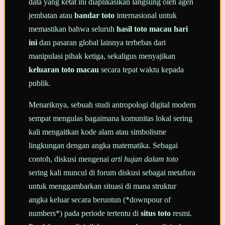
data yang ketat ini diaplikasikan langsung oleh agen
jembatan atau
bandar toto
internasional untuk
memastikan bahwa seluruh
hasil toto macau hari
ini
dan pasaran global lainnya terbebas dari
manipulasi pihak ketiga, sekaligus menyajikan
keluaran toto macau
secara tepat waktu kepada
publik.
Menariknya, sebuah studi antropologi digital modern
sempat mengulas bagaimana komunitas lokal sering
kali mengaitkan kode alam atau simbolisme
lingkungan dengan angka matematika. Sebagai
contoh, diskusi mengenai
arti hujan dalam toto
sering kali muncul di forum diskusi sebagai metafora
untuk menggambarkan situasi di mana struktur
angka keluar secara beruntun (*downpour of
numbers*) pada periode tertentu di
situs toto
resmi.