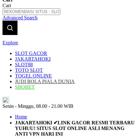
Cari
Advanced Search
Explore
SLOT GACOR
JAKARTAHOKI
SLOT88
TOTO SLOT
TOGEL ONLINE
JUDI BOLA PIALA DUNIA
SBOBET
ID
Senin - Minggu, 08.00 - 21.00 WIB
Home
JAKARTAHOKI ✔LINK GACOR RESMI TERBARU
YUHUU! SITUS SLOT ONLINE ASLI MENANG
ANTI VPN HARI INI