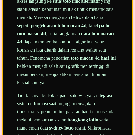
akses langsung ke
situs toto link alternatif
yang
stabil adalah kebutuhan mutlak untuk menarik data
mentah. Mereka mengamati bahwa data harian
seperti
pengeluaran toto macau 4d
, tabel
paito
toto macau 4d
, serta rangkuman
data toto macau
4d
dapat memperlihatkan pola algoritma yang
konsisten jika ditarik dalam rentang waktu satu
tahun. Fenomena pencarian
toto macau 4d hari ini
bahkan menjadi salah satu grafik tren tertinggi di
mesin pencari, mengalahkan pencarian hiburan
kasual lainnya.
Tidak hanya berfokus pada satu wilayah, integrasi
sistem informasi saat ini juga menyajikan
transparansi penuh untuk pasaran barat dan oseania
melalui pembaruan sistem
hongkong lotto
serta
manajemen data
sydney lotto
resmi. Sinkronisasi