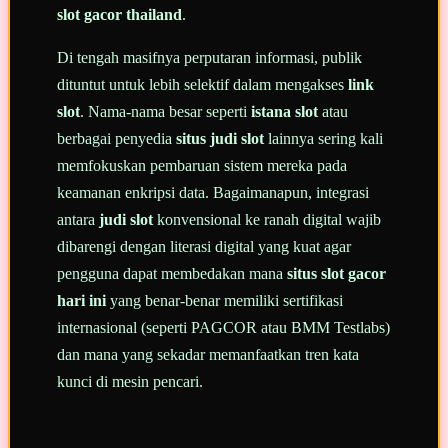
slot gacor thailand
.
Di tengah masifnya perputaran informasi, publik
dituntut untuk lebih selektif dalam mengakses
link
slot
. Nama-nama besar seperti
istana slot
atau
berbagai penyedia
situs judi slot
lainnya sering kali
memfokuskan pembaruan sistem mereka pada
keamanan enkripsi data. Bagaimanapun, integrasi
antara
judi slot
konvensional ke ranah digital wajib
dibarengi dengan literasi digital yang kuat agar
pengguna dapat membedakan mana
situs slot gacor
hari ini
yang benar-benar memiliki sertifikasi
internasional (seperti PAGCOR atau BMM Testlabs)
dan mana yang sekadar memanfaatkan tren kata
kunci di mesin pencari.