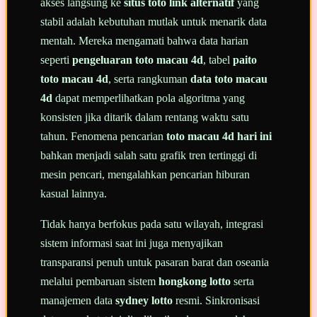
akses langsung ke
situs toto link alternatif
yang
stabil adalah kebutuhan mutlak untuk menarik data
mentah. Mereka mengamati bahwa data harian
seperti
pengeluaran toto macau 4d
, tabel
paito
toto macau 4d
, serta rangkuman
data toto macau
4d
dapat memperlihatkan pola algoritma yang
konsisten jika ditarik dalam rentang waktu satu
tahun. Fenomena pencarian
toto macau 4d hari ini
bahkan menjadi salah satu grafik tren tertinggi di
mesin pencari, mengalahkan pencarian hiburan
kasual lainnya.
Tidak hanya berfokus pada satu wilayah, integrasi
sistem informasi saat ini juga menyajikan
transparansi penuh untuk pasaran barat dan oseania
melalui pembaruan sistem
hongkong lotto
serta
manajemen data
sydney lotto
resmi. Sinkronisasi