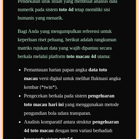
Pendekatan unik inilah yang membuat analisis data
numerik pada sistem
toto 4d
tetap memiliki sisi
humanis yang menarik.
Bagi Anda yang mengumpulkan referensi untuk
keperluan riset peluang, berikut adalah rangkuman
matriks rujukan data yang wajib dipantau secara
berkala melalui platform
toto macau 4d
utama:
Pemantauan harian papan angka
data toto
macau
versi digital untuk melihat fluktuasi angka
kembar (*twin*).
Pengecekan berkala pada sistem
pengeluaran
toto macau hari ini
yang menggunakan metode
pengundian bola udara transparan.
Analisis komparatif antara struktur
pengeluaran
4d toto macau
dengan tren variasi berhadiah