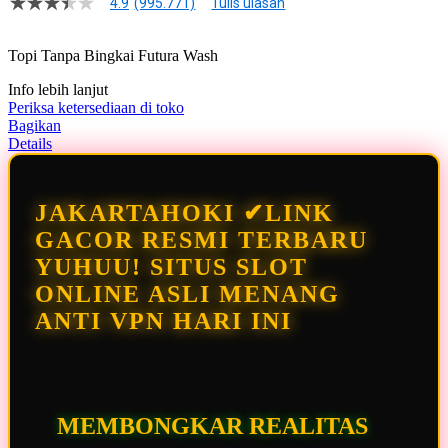
4.9
(995.771)
Tulis ulasan
4.9
dari
5
Topi Tanpa Bingkai Futura Wash
bintang,
nilai
Info lebih lanjut
rating
rata-
Periksa ketersediaan di toko
rata.
Bagikan
Read
Details
13
Reviews.
Tautan
halaman
JAKARTAHOKI ✔LINK
yang
sama.
GACOR RESMI TERBARU
YUHUU! SITUS SLOT
ONLINE ASLI MENANG
ANTI VPN HARI INI
MEMBONGKAR REALITAS