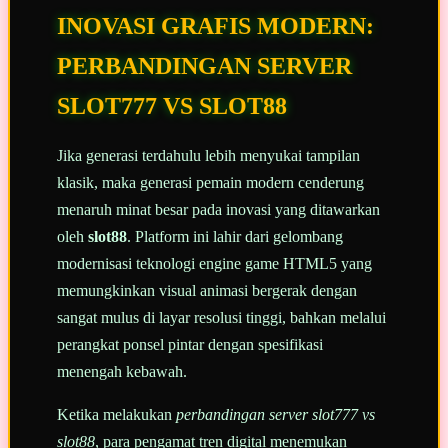
INOVASI GRAFIS MODERN:
PERBANDINGAN SERVER
SLOT777 VS SLOT88
Jika generasi terdahulu lebih menyukai tampilan
klasik, maka generasi pemain modern cenderung
menaruh minat besar pada inovasi yang ditawarkan
oleh
slot88
. Platform ini lahir dari gelombang
modernisasi teknologi engine game HTML5 yang
memungkinkan visual animasi bergerak dengan
sangat mulus di layar resolusi tinggi, bahkan melalui
perangkat ponsel pintar dengan spesifikasi
menengah kebawah.
Ketika melakukan
perbandingan server slot777 vs
slot88
, para pengamat tren digital menemukan