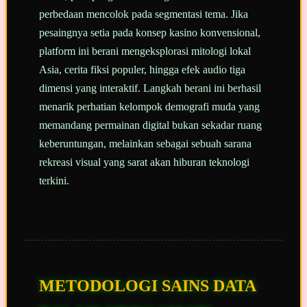
perbedaan mencolok pada segmentasi tema. Jika
pesaingnya setia pada konsep kasino konvensional,
platform ini berani mengeksplorasi mitologi lokal
Asia, cerita fiksi populer, hingga efek audio tiga
dimensi yang interaktif. Langkah berani ini berhasil
menarik perhatian kelompok demografi muda yang
memandang permainan digital bukan sekadar ruang
keberuntungan, melainkan sebagai sebuah sarana
rekreasi visual yang sarat akan hiburan teknologi
terkini.
METODOLOGI SAINS DATA