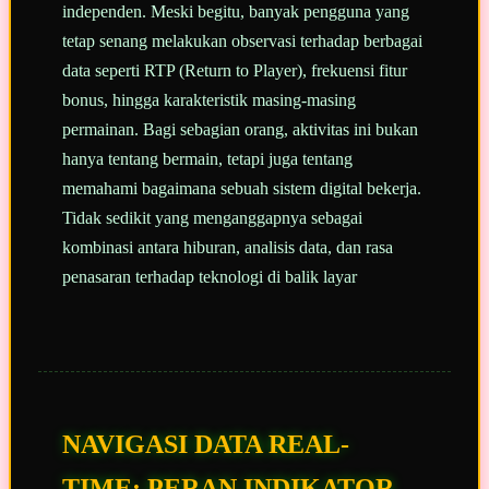
independen. Meski begitu, banyak pengguna yang
tetap senang melakukan observasi terhadap berbagai
data seperti RTP (Return to Player), frekuensi fitur
bonus, hingga karakteristik masing-masing
permainan. Bagi sebagian orang, aktivitas ini bukan
hanya tentang bermain, tetapi juga tentang
memahami bagaimana sebuah sistem digital bekerja.
Tidak sedikit yang menganggapnya sebagai
kombinasi antara hiburan, analisis data, dan rasa
penasaran terhadap teknologi di balik layar
NAVIGASI DATA REAL-
TIME: PERAN INDIKATOR