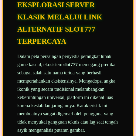
EKSPLORASI SERVER
KLASIK MELALUI LINK
ALTERNATIF SLOT777
TERPERCAYA
Dalam peta persaingan penyedia perangkat lunak
game kasual, ekosistem
slot777
memegang predikat
sebagai salah satu nama tertua yang berhasil
mempertahankan eksistensinya. Mengadopsi angka
ikonik yang secara tradisional melambangkan
keberuntungan universal, platform ini dikenal luas
karena kestabilan jaringannya. Karakteristik ini
membuatnya sangat digemari oleh pengguna yang
tidak menyukai gangguan teknis atau lag saat tengah
asyik menganalisis putaran gambar.