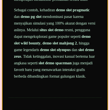
Sebagai contoh, kehadiran
demo slot pragmatic
dan
demo pg slot
mendominasi pasar karena
menyajikan simulasi yang 100% akurat dengan versi
aslinya. Melalui
situs slot demo
resmi, pengguna
dapat mengeksplorasi game populer seperti
demo
slot wild bounty
,
demo slot mahjong 2
, hingga
game legendaris
demo slot olympus
dan
slot demo
zeus
. Tidak ketinggalan, inovasi kasual bertema luar
angkasa seperti
slot demo spaceman
juga menjadi
favorit baru yang menawarkan interaksi grafis
berbeda dibandingkan format gulungan klasik.