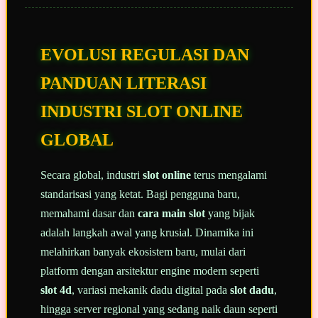
EVOLUSI REGULASI DAN
PANDUAN LITERASI
INDUSTRI SLOT ONLINE
GLOBAL
Secara global, industri
slot online
terus mengalami
standarisasi yang ketat. Bagi pengguna baru,
memahami dasar dan
cara main slot
yang bijak
adalah langkah awal yang krusial. Dinamika ini
melahirkan banyak ekosistem baru, mulai dari
platform dengan arsitektur engine modern seperti
slot 4d
, variasi mekanik dadu digital pada
slot dadu
,
hingga server regional yang sedang naik daun seperti