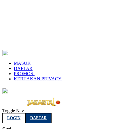
ID
MASUK
DAFTAR
PROMOSI
KEBIJAKAN PRIVACY
Indonesia
Toggle Nav
LOGIN
DAFTAR
Cari