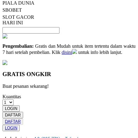
PIALA DUNIA
SBOBET
SLOT GACOR
HARI INI
Pengembalian:
Gratis dan Mudah untuk item tertentu dalam waktu
7 hari setelah pembelian. Klik
disini
untuk info lebih lanjut.
GRATIS ONGKIR
Buat pesanan sekarang!
Kuantitas
LOGIN
DAFTAR
DAFTAR
LOGIN