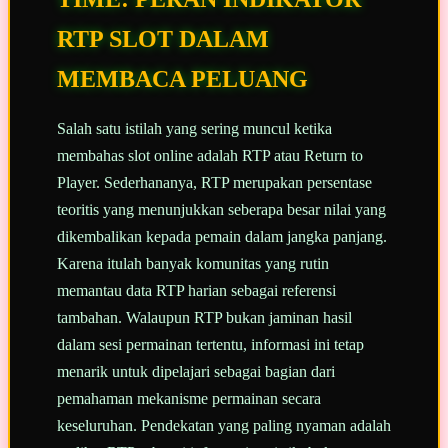
RTP SLOT DALAM
MEMBACA PELUANG
Salah satu istilah yang sering muncul ketika
membahas slot online adalah RTP atau Return to
Player. Sederhananya, RTP merupakan persentase
teoritis yang menunjukkan seberapa besar nilai yang
dikembalikan kepada pemain dalam jangka panjang.
Karena itulah banyak komunitas yang rutin
memantau data RTP harian sebagai referensi
tambahan. Walaupun RTP bukan jaminan hasil
dalam sesi permainan tertentu, informasi ini tetap
menarik untuk dipelajari sebagai bagian dari
pemahaman mekanisme permainan secara
keseluruhan. Pendekatan yang paling nyaman adalah