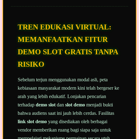
TREN EDUKASI VIRTUAL:
MEMANFAATKAN FITUR
DEMO SLOT GRATIS TANPA
RISIKO
Sebelum terjun menggunakan modal asli, peta
kebiasaan masyarakat modern kini telah bergeser ke
arah yang lebih edukatif. Lonjakan pencarian
terhadap
demo slot
dan
slot demo
menjadi bukti
bahwa audiens saat ini jauh lebih cerdas. Fasilitas
link slot demo
yang disediakan oleh berbagai
vendor memberikan ruang bagi siapa saja untuk
mempelajari mekanisme permainan secara utuh.