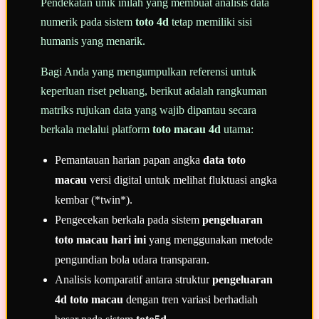
Pendekatan unik inilah yang membuat analisis data
numerik pada sistem
toto 4d
tetap memiliki sisi
humanis yang menarik.
Bagi Anda yang mengumpulkan referensi untuk
keperluan riset peluang, berikut adalah rangkuman
matriks rujukan data yang wajib dipantau secara
berkala melalui platform
toto macau 4d
utama:
Pemantauan harian papan angka
data toto
macau
versi digital untuk melihat fluktuasi angka
kembar (*twin*).
Pengecekan berkala pada sistem
pengeluaran
toto macau hari ini
yang menggunakan metode
pengundian bola udara transparan.
Analisis komparatif antara struktur
pengeluaran
4d toto macau
dengan tren variasi berhadiah