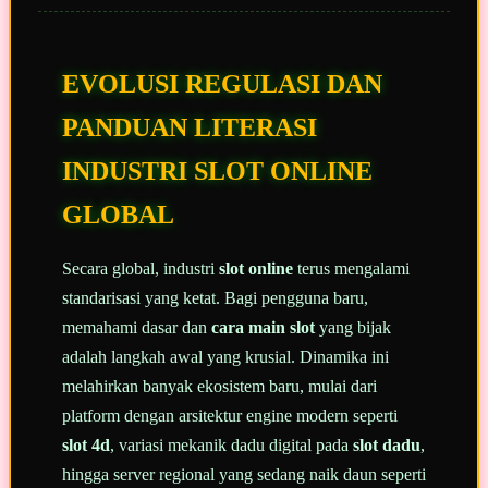
EVOLUSI REGULASI DAN
PANDUAN LITERASI
INDUSTRI SLOT ONLINE
GLOBAL
Secara global, industri
slot online
terus mengalami
standarisasi yang ketat. Bagi pengguna baru,
memahami dasar dan
cara main slot
yang bijak
adalah langkah awal yang krusial. Dinamika ini
melahirkan banyak ekosistem baru, mulai dari
platform dengan arsitektur engine modern seperti
slot 4d
, variasi mekanik dadu digital pada
slot dadu
,
hingga server regional yang sedang naik daun seperti