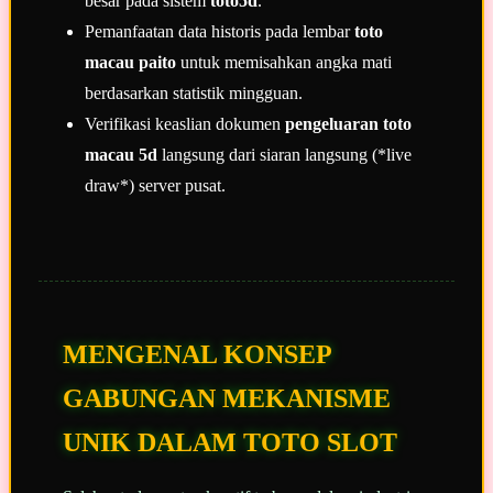
besar pada sistem
toto5d
.
Pemanfaatan data historis pada lembar
toto
macau paito
untuk memisahkan angka mati
berdasarkan statistik mingguan.
Verifikasi keaslian dokumen
pengeluaran toto
macau 5d
langsung dari siaran langsung (*live
draw*) server pusat.
MENGENAL KONSEP
GABUNGAN MEKANISME
UNIK DALAM TOTO SLOT