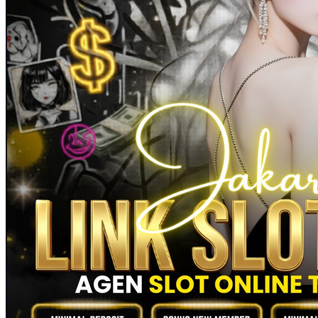
Skip to the beginning of the images gallery
SLOT GACOR HARI INI
JAKARTAHOKI ✔LINK