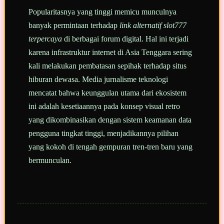
Popularitasnya yang tinggi memicu munculnya
banyak permintaan terhadap
link alternatif slot777
terpercaya
di berbagai forum digital. Hal ini terjadi
karena infrastruktur internet di Asia Tenggara sering
kali melakukan pembatasan sepihak terhadap situs
hiburan dewasa. Media jurnalisme teknologi
mencatat bahwa keunggulan utama dari ekosistem
ini adalah kesetiaannya pada konsep visual retro
yang dikombinasikan dengan sistem keamanan data
pengguna tingkat tinggi, menjadikannya pilihan
yang kokoh di tengah gempuran tren-tren baru yang
bermunculan.