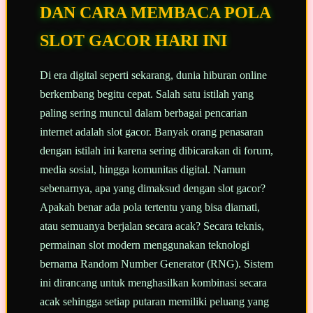
DAN CARA MEMBACA POLA
SLOT GACOR HARI INI
Di era digital seperti sekarang, dunia hiburan online
berkembang begitu cepat. Salah satu istilah yang
paling sering muncul dalam berbagai pencarian
internet adalah slot gacor. Banyak orang penasaran
dengan istilah ini karena sering dibicarakan di forum,
media sosial, hingga komunitas digital. Namun
sebenarnya, apa yang dimaksud dengan slot gacor?
Apakah benar ada pola tertentu yang bisa diamati,
atau semuanya berjalan secara acak? Secara teknis,
permainan slot modern menggunakan teknologi
bernama Random Number Generator (RNG). Sistem
ini dirancang untuk menghasilkan kombinasi secara
acak sehingga setiap putaran memiliki peluang yang