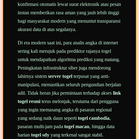
konfirmasi otomatis lewat surat elektronik atau pesan
instan memberikan rasa aman yang jauh lebih tinggi
bagi masyarakat modern yang menuntut transparansi
akurasi data di atas segalanya.
Di era modern saat ini, para analis angka di internet
sering kali merujuk pada prediktor rajanya togel
untuk mendapatkan algoritma prediksi yang matang.
Peningkatan infrastruktur siber juga mendorong
lahirnya sistem
server togel
terpusat yang anti-
manipulasi, memastikan seluruh pengundian berjalan
adil. Tidak heran jika permintaan terhadap akses
link
togel resmi
terus melonjak, terutama dari pengguna
yang ingin memasang angka di pasaran regional
yang sedang naik daun seperti
togel cambodia
,
pasaran multi-jam pada
togel macau
, hingga data
harian
togel sdy
yang terkenal sangat stabil.