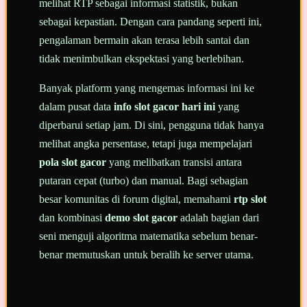
melihat RTP sebagai informasi statistik, bukan
sebagai kepastian. Dengan cara pandang seperti ini,
pengalaman bermain akan terasa lebih santai dan
tidak menimbulkan ekspektasi yang berlebihan.
Banyak platform yang mengemas informasi ini ke
dalam pusat data
info slot gacor hari ini
yang
diperbarui setiap jam. Di sini, pengguna tidak hanya
melihat angka persentase, tetapi juga mempelajari
pola slot gacor
yang melibatkan transisi antara
putaran cepat (turbo) dan manual. Bagi sebagian
besar komunitas di forum digital, memahami
rtp slot
dan kombinasi
demo slot gacor
adalah bagian dari
seni menguji algoritma matematika sebelum benar-
benar memutuskan untuk beralih ke server utama.