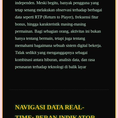
independen. Meski begitu, banyak pengguna yang
tetap senang melakukan observasi terhadap berbagai
data seperti RTP (Return to Player), frekuensi fitur
bonus, hingga karakteristik masing-masing
permainan. Bagi sebagian orang, aktivitas ini bukan
hanya tentang bermain, tetapi juga tentang
memahami bagaimana sebuah sistem digital bekerja.
Tidak sedikit yang menganggapnya sebagai
kombinasi antara hiburan, analisis data, dan rasa
penasaran terhadap teknologi di balik layar
NAVIGASI DATA REAL-
TIME: PERAN INDIKATOR