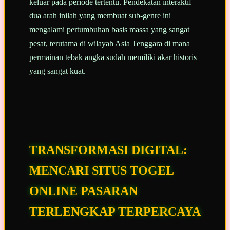
keluar pada periode tertentu. Pendekatan interaktif
dua arah inilah yang membuat sub-genre ini
mengalami pertumbuhan basis massa yang sangat
pesat, terutama di wilayah Asia Tenggara di mana
permainan tebak angka sudah memiliki akar historis
yang sangat kuat.
TRANSFORMASI DIGITAL:
MENCARI SITUS TOGEL
ONLINE PASARAN
TERLENGKAP TERPERCAYA