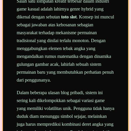
Salah satu lompatan kreatif terbesar dalam industri
game kasual adalah lahirnya genre hybrid yang
dikenal dengan sebutan
toto slot
. Konsep ini muncul
sebagai jawaban atas kebosanan sebagian
masyarakat terhadap mekanisme permainan
tradisional yang dinilai terlalu monoton. Dengan
menggabungkan elemen tebak angka yang
mengandalkan rumus matematika dengan dinamika
gulungan gambar acak, lahirlah sebuah sistem
permainan baru yang membutuhkan perhatian penuh
dari penggunanya.
Dalam beberapa ulasan blog pribadi, sistem ini
sering kali dikelompokkan sebagai variasi game
yang memiliki volatilitas unik. Pengguna tidak hanya
duduk diam menunggu simbol sejajar, melainkan
juga harus memprediksi kombinasi deret angka yang