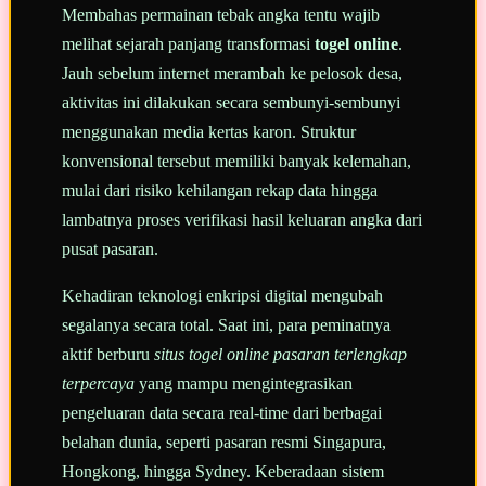
Membahas permainan tebak angka tentu wajib
melihat sejarah panjang transformasi
togel online
.
Jauh sebelum internet merambah ke pelosok desa,
aktivitas ini dilakukan secara sembunyi-sembunyi
menggunakan media kertas karon. Struktur
konvensional tersebut memiliki banyak kelemahan,
mulai dari risiko kehilangan rekap data hingga
lambatnya proses verifikasi hasil keluaran angka dari
pusat pasaran.
Kehadiran teknologi enkripsi digital mengubah
segalanya secara total. Saat ini, para peminatnya
aktif berburu
situs togel online pasaran terlengkap
terpercaya
yang mampu mengintegrasikan
pengeluaran data secara real-time dari berbagai
belahan dunia, seperti pasaran resmi Singapura,
Hongkong, hingga Sydney. Keberadaan sistem