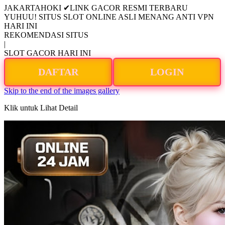
JAKARTAHOKI ✔LINK GACOR RESMI TERBARU
YUHUU! SITUS SLOT ONLINE ASLI MENANG ANTI VPN
HARI INI
REKOMENDASI SITUS
|
SLOT GACOR HARI INI
DAFTAR
LOGIN
Skip to the end of the images gallery
Klik untuk Lihat Detail