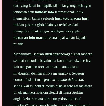
data yang ketat ini diaplikasikan langsung oleh agen
jembatan atau
bandar toto
internasional untuk
memastikan bahwa seluruh
hasil toto macau hari
ini
dan pasaran global lainnya terbebas dari
manipulasi pihak ketiga, sekaligus menyajikan
keluaran toto macau
secara tepat waktu kepada
publik.
Menariknya, sebuah studi antropologi digital modern
sempat mengulas bagaimana komunitas lokal sering
kali mengaitkan kode alam atau simbolisme
lingkungan dengan angka matematika. Sebagai
contoh, diskusi mengenai
arti hujan dalam toto
sering kali muncul di forum diskusi sebagai metafora
untuk menggambarkan situasi di mana struktur
angka keluar secara beruntun (*downpour of
numbers*) pada periode tertentu di
situs toto
resmi.