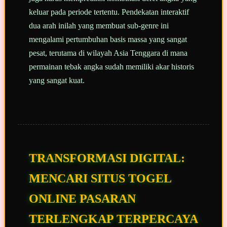
keluar pada periode tertentu. Pendekatan interaktif
dua arah inilah yang membuat sub-genre ini
mengalami pertumbuhan basis massa yang sangat
pesat, terutama di wilayah Asia Tenggara di mana
permainan tebak angka sudah memiliki akar historis
yang sangat kuat.
TRANSFORMASI DIGITAL:
MENCARI SITUS TOGEL
ONLINE PASARAN
TERLENGKAP TERPERCAYA