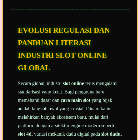
EVOLUSI REGULASI DAN
PANDUAN LITERASI
INDUSTRI SLOT ONLINE
GLOBAL
Secara global, industri
slot online
terus mengalami
standarisasi yang ketat. Bagi pengguna baru,
memahami dasar dan
cara main slot
yang bijak
adalah langkah awal yang krusial. Dinamika ini
melahirkan banyak ekosistem baru, mulai dari
platform dengan arsitektur engine modern seperti
slot 4d
, variasi mekanik dadu digital pada
slot dadu
,