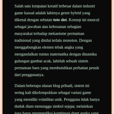
Salah satu lompatan kreatif terbesar dalam industri
game kasual adalah lahirnya genre hybrid yang
dikenal dengan sebutan
toto slot
. Konsep ini muncul
sebagai jawaban atas kebosanan sebagian
masyarakat terhadap mekanisme permainan
tradisional yang dinilai terlalu monoton. Dengan
menggabungkan elemen tebak angka yang
mengandalkan rumus matematika dengan dinamika
gulungan gambar acak, lahirlah sebuah sistem
permainan baru yang membutuhkan perhatian penuh
dari penggunanya.
Dalam beberapa ulasan blog pribadi, sistem ini
sering kali dikelompokkan sebagai variasi game
yang memiliki volatilitas unik. Pengguna tidak hanya
duduk diam menunggu simbol sejajar, melainkan
juga harus memprediksi kombinasi deret angka yang