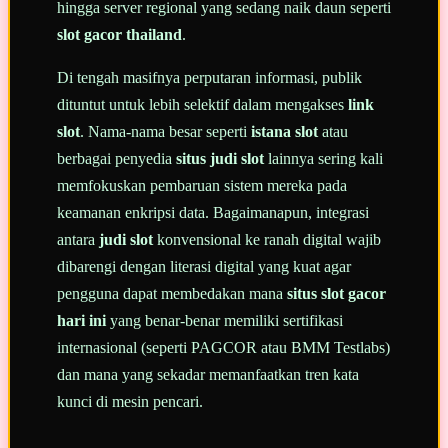
hingga server regional yang sedang naik daun seperti
slot gacor thailand
.
Di tengah masifnya perputaran informasi, publik
dituntut untuk lebih selektif dalam mengakses
link
slot
. Nama-nama besar seperti
istana slot
atau
berbagai penyedia
situs judi slot
lainnya sering kali
memfokuskan pembaruan sistem mereka pada
keamanan enkripsi data. Bagaimanapun, integrasi
antara
judi slot
konvensional ke ranah digital wajib
dibarengi dengan literasi digital yang kuat agar
pengguna dapat membedakan mana
situs slot gacor
hari ini
yang benar-benar memiliki sertifikasi
internasional (seperti PAGCOR atau BMM Testlabs)
dan mana yang sekadar memanfaatkan tren kata
kunci di mesin pencari.