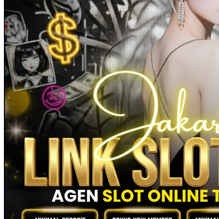
Skip to the beginning of the images gallery
SLOT GACOR HARI INI
JAKARTAHOKI ✔LINK