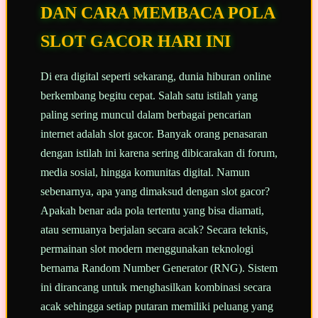
DAN CARA MEMBACA POLA
SLOT GACOR HARI INI
Di era digital seperti sekarang, dunia hiburan online
berkembang begitu cepat. Salah satu istilah yang
paling sering muncul dalam berbagai pencarian
internet adalah slot gacor. Banyak orang penasaran
dengan istilah ini karena sering dibicarakan di forum,
media sosial, hingga komunitas digital. Namun
sebenarnya, apa yang dimaksud dengan slot gacor?
Apakah benar ada pola tertentu yang bisa diamati,
atau semuanya berjalan secara acak? Secara teknis,
permainan slot modern menggunakan teknologi
bernama Random Number Generator (RNG). Sistem
ini dirancang untuk menghasilkan kombinasi secara
acak sehingga setiap putaran memiliki peluang yang