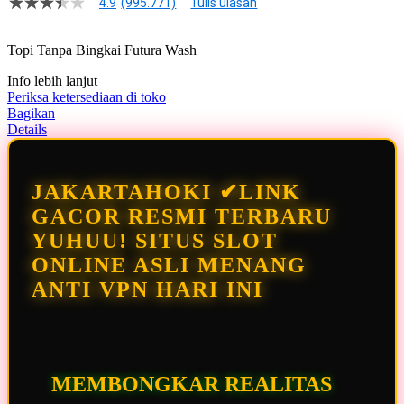
4.9
(995.771)
Tulis ulasan
4.9
dari
5
Topi Tanpa Bingkai Futura Wash
bintang,
nilai
Info lebih lanjut
rating
rata-
Periksa ketersediaan di toko
rata.
Bagikan
Read
Details
13
Reviews.
Tautan
halaman
JAKARTAHOKI ✔LINK
yang
sama.
GACOR RESMI TERBARU
YUHUU! SITUS SLOT
ONLINE ASLI MENANG
ANTI VPN HARI INI
MEMBONGKAR REALITAS