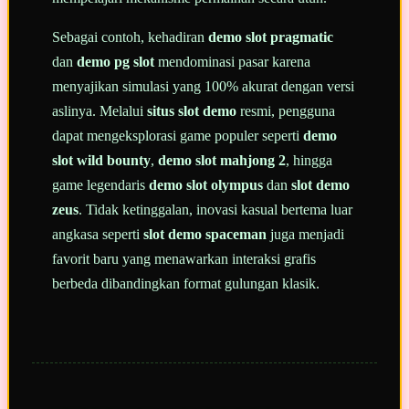
Sebagai contoh, kehadiran
demo slot pragmatic
dan
demo pg slot
mendominasi pasar karena
menyajikan simulasi yang 100% akurat dengan versi
aslinya. Melalui
situs slot demo
resmi, pengguna
dapat mengeksplorasi game populer seperti
demo
slot wild bounty
,
demo slot mahjong 2
, hingga
game legendaris
demo slot olympus
dan
slot demo
zeus
. Tidak ketinggalan, inovasi kasual bertema luar
angkasa seperti
slot demo spaceman
juga menjadi
favorit baru yang menawarkan interaksi grafis
berbeda dibandingkan format gulungan klasik.