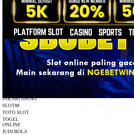
GACOR RESMI TERBARU
YUHUU! SITUS SLOT
ONLINE ASLI MENANG
ANTI VPN HARI INI
Situs Slot Gacor, Togel Online, Judi Bola Piala Dunia, Sbobet
|
1688-NG3B3TW1N
Rp. 5.000
dalam stok
Only
%1
left
ukuran
SLOT GACOR
JAKARTAHOKI
SLOT88
TOTO SLOT
TOGEL
ONLINE
JUDI BOLA