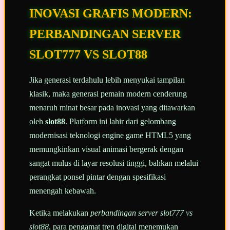
INOVASI GRAFIS MODERN:
PERBANDINGAN SERVER
SLOT777 VS SLOT88
Jika generasi terdahulu lebih menyukai tampilan
klasik, maka generasi pemain modern cenderung
menaruh minat besar pada inovasi yang ditawarkan
oleh
slot88
. Platform ini lahir dari gelombang
modernisasi teknologi engine game HTML5 yang
memungkinkan visual animasi bergerak dengan
sangat mulus di layar resolusi tinggi, bahkan melalui
perangkat ponsel pintar dengan spesifikasi
menengah kebawah.
Ketika melakukan
perbandingan server slot777 vs
slot88
, para pengamat tren digital menemukan