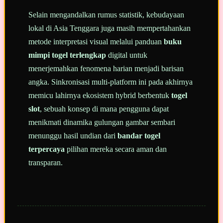
Selain mengandalkan rumus statistik, kebudayaan
lokal di Asia Tenggara juga masih mempertahankan
metode interpretasi visual melalui panduan
buku
mimpi togel terlengkap
digital untuk
menerjemahkan fenomena harian menjadi barisan
angka. Sinkronisasi multi-platform ini pada akhirnya
memicu lahirnya ekosistem hybrid berbentuk
togel
slot
, sebuah konsep di mana pengguna dapat
menikmati dinamika gulungan gambar sembari
menunggu hasil undian dari
bandar togel
terpercaya
pilihan mereka secara aman dan
transparan.