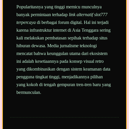
Popularitasnya yang tinggi memicu munculnya
banyak permintaan terhadap
link alternatif slot777
terpercaya
di berbagai forum digital. Hal ini terjadi
karena infrastruktur internet di Asia Tenggara sering
kali melakukan pembatasan sepihak terhadap situs
hiburan dewasa. Media jurnalisme teknologi
mencatat bahwa keunggulan utama dari ekosistem
ini adalah kesetiaannya pada konsep visual retro
yang dikombinasikan dengan sistem keamanan data
pengguna tingkat tinggi, menjadikannya pilihan
yang kokoh di tengah gempuran tren-tren baru yang
bermunculan.