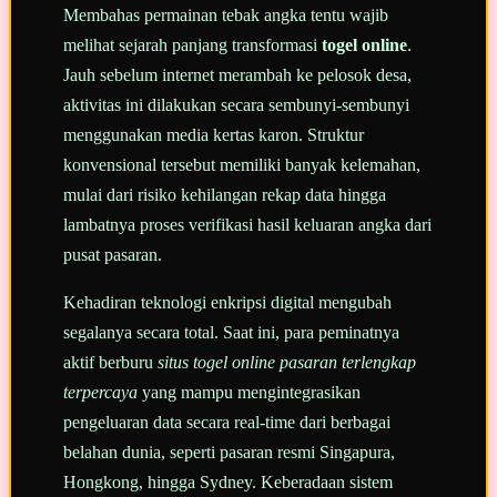
Membahas permainan tebak angka tentu wajib
melihat sejarah panjang transformasi
togel online
.
Jauh sebelum internet merambah ke pelosok desa,
aktivitas ini dilakukan secara sembunyi-sembunyi
menggunakan media kertas karon. Struktur
konvensional tersebut memiliki banyak kelemahan,
mulai dari risiko kehilangan rekap data hingga
lambatnya proses verifikasi hasil keluaran angka dari
pusat pasaran.
Kehadiran teknologi enkripsi digital mengubah
segalanya secara total. Saat ini, para peminatnya
aktif berburu
situs togel online pasaran terlengkap
terpercaya
yang mampu mengintegrasikan
pengeluaran data secara real-time dari berbagai
belahan dunia, seperti pasaran resmi Singapura,
Hongkong, hingga Sydney. Keberadaan sistem