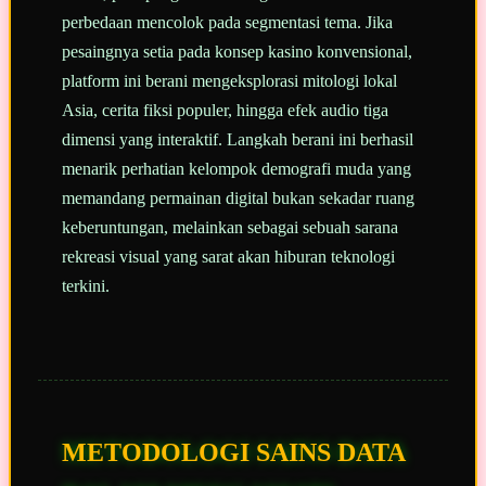
perbedaan mencolok pada segmentasi tema. Jika
pesaingnya setia pada konsep kasino konvensional,
platform ini berani mengeksplorasi mitologi lokal
Asia, cerita fiksi populer, hingga efek audio tiga
dimensi yang interaktif. Langkah berani ini berhasil
menarik perhatian kelompok demografi muda yang
memandang permainan digital bukan sekadar ruang
keberuntungan, melainkan sebagai sebuah sarana
rekreasi visual yang sarat akan hiburan teknologi
terkini.
METODOLOGI SAINS DATA