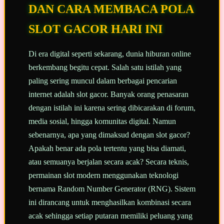
DAN CARA MEMBACA POLA
SLOT GACOR HARI INI
Di era digital seperti sekarang, dunia hiburan online
berkembang begitu cepat. Salah satu istilah yang
paling sering muncul dalam berbagai pencarian
internet adalah slot gacor. Banyak orang penasaran
dengan istilah ini karena sering dibicarakan di forum,
media sosial, hingga komunitas digital. Namun
sebenarnya, apa yang dimaksud dengan slot gacor?
Apakah benar ada pola tertentu yang bisa diamati,
atau semuanya berjalan secara acak? Secara teknis,
permainan slot modern menggunakan teknologi
bernama Random Number Generator (RNG). Sistem
ini dirancang untuk menghasilkan kombinasi secara
acak sehingga setiap putaran memiliki peluang yang