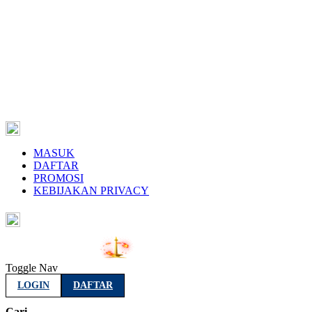
ID
MASUK
DAFTAR
PROMOSI
KEBIJAKAN PRIVACY
Indonesia
Toggle Nav
LOGIN
DAFTAR
Cari