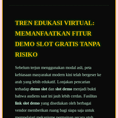
TREN EDUKASI VIRTUAL:
MEMANFAATKAN FITUR
DEMO SLOT GRATIS TANPA
RISIKO
Sebelum terjun menggunakan modal asli, peta
kebiasaan masyarakat modern kini telah bergeser ke
arah yang lebih edukatif. Lonjakan pencarian
terhadap
demo slot
dan
slot demo
menjadi bukti
bahwa audiens saat ini jauh lebih cerdas. Fasilitas
link slot demo
yang disediakan oleh berbagai
vendor memberikan ruang bagi siapa saja untuk
mempelajari mekanisme permainan secara utuh.