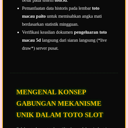
besar pada sistem
toto5d
.
Pemanfaatan data historis pada lembar
toto
macau paito
untuk memisahkan angka mati
berdasarkan statistik mingguan.
Verifikasi keaslian dokumen
pengeluaran toto
macau 5d
langsung dari siaran langsung (*live
draw*) server pusat.
MENGENAL KONSEP
GABUNGAN MEKANISME
UNIK DALAM TOTO SLOT