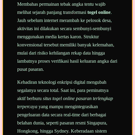
Membahas permainan tebak angka tentu wajib
melihat sejarah panjang transformasi
togel online
.
Jauh sebelum internet merambah ke pelosok desa,
aktivitas ini dilakukan secara sembunyi-sembunyi
menggunakan media kertas karon. Struktur
konvensional tersebut memiliki banyak kelemahan,
mulai dari risiko kehilangan rekap data hingga
lambatnya proses verifikasi hasil keluaran angka dari
pusat pasaran.
Kehadiran teknologi enkripsi digital mengubah
segalanya secara total. Saat ini, para peminatnya
aktif berburu
situs togel online pasaran terlengkap
terpercaya
yang mampu mengintegrasikan
pengeluaran data secara real-time dari berbagai
belahan dunia, seperti pasaran resmi Singapura,
Hongkong, hingga Sydney. Keberadaan sistem