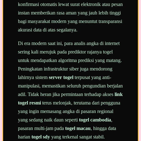
konfirmasi otomatis lewat surat elektronik atau pesan
instan memberikan rasa aman yang jauh lebih tinggi
bagi masyarakat modern yang menuntut transparansi
akurasi data di atas segalanya.
Di era modern saat ini, para analis angka di internet
sering kali merujuk pada prediktor rajanya togel
untuk mendapatkan algoritma prediksi yang matang.
Peningkatan infrastruktur siber juga mendorong
lahirnya sistem
server togel
terpusat yang anti-
manipulasi, memastikan seluruh pengundian berjalan
adil. Tidak heran jika permintaan terhadap akses
link
togel resmi
terus melonjak, terutama dari pengguna
yang ingin memasang angka di pasaran regional
yang sedang naik daun seperti
togel cambodia
,
pasaran multi-jam pada
togel macau
, hingga data
harian
togel sdy
yang terkenal sangat stabil.