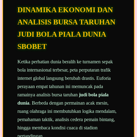
DINAMIKA EKONOMI DAN
ANALISIS BURSA TARUHAN
JUDI BOLA PIALA DUNIA
SBOBET
Ketika perhatian dunia beralih ke turnamen sepak
bola internasional terbesar, peta perputaran trafik
internet global langsung berubah drastis. Euforia
perayaan empat tahunan ini memuncak pada
ramainya analisis bursa taruhan
judi bola piala
dunia
. Berbeda dengan permainan acak mesin,
ruang olahraga ini membutuhkan logika mendalam,
pemahaman taktik, analisis cedera pemain bintang,
hingga membaca kondisi cuaca di stadion
pertandingan.