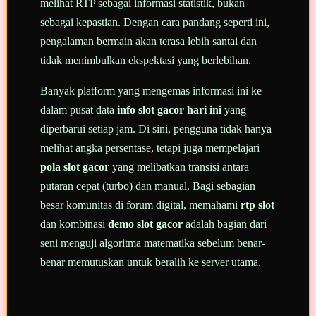
melihat RTP sebagai informasi statistik, bukan
sebagai kepastian. Dengan cara pandang seperti ini,
pengalaman bermain akan terasa lebih santai dan
tidak menimbulkan ekspektasi yang berlebihan.
Banyak platform yang mengemas informasi ini ke
dalam pusat data
info slot gacor hari ini
yang
diperbarui setiap jam. Di sini, pengguna tidak hanya
melihat angka persentase, tetapi juga mempelajari
pola slot gacor
yang melibatkan transisi antara
putaran cepat (turbo) dan manual. Bagi sebagian
besar komunitas di forum digital, memahami
rtp slot
dan kombinasi
demo slot gacor
adalah bagian dari
seni menguji algoritma matematika sebelum benar-
benar memutuskan untuk beralih ke server utama.