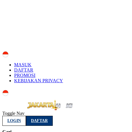
ID
MASUK
DAFTAR
PROMOSI
KEBIJAKAN PRIVACY
Indonesia
Toggle Nav
LOGIN
DAFTAR
Cari