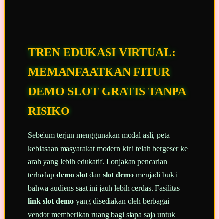
TREN EDUKASI VIRTUAL:
MEMANFAATKAN FITUR
DEMO SLOT GRATIS TANPA
RISIKO
Sebelum terjun menggunakan modal asli, peta
kebiasaan masyarakat modern kini telah bergeser ke
arah yang lebih edukatif. Lonjakan pencarian
terhadap
demo slot
dan
slot demo
menjadi bukti
bahwa audiens saat ini jauh lebih cerdas. Fasilitas
link slot demo
yang disediakan oleh berbagai
vendor memberikan ruang bagi siapa saja untuk