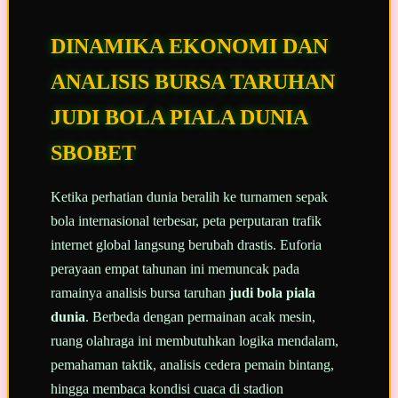
DINAMIKA EKONOMI DAN
ANALISIS BURSA TARUHAN
JUDI BOLA PIALA DUNIA
SBOBET
Ketika perhatian dunia beralih ke turnamen sepak
bola internasional terbesar, peta perputaran trafik
internet global langsung berubah drastis. Euforia
perayaan empat tahunan ini memuncak pada
ramainya analisis bursa taruhan
judi bola piala
dunia
. Berbeda dengan permainan acak mesin,
ruang olahraga ini membutuhkan logika mendalam,
pemahaman taktik, analisis cedera pemain bintang,
hingga membaca kondisi cuaca di stadion