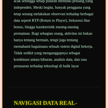
acak sehingga setiap putaran memiliki peluang yang
independen. Meski begitu, banyak pengguna yang
tetap senang melakukan observasi terhadap berbagai
data seperti RTP (Return to Player), frekuensi fitur
bonus, hingga karakteristik masing-masing
permainan. Bagi sebagian orang, aktivitas ini bukan
hanya tentang bermain, tetapi juga tentang
memahami bagaimana sebuah sistem digital bekerja.
Tidak sedikit yang menganggapnya sebagai
kombinasi antara hiburan, analisis data, dan rasa
penasaran terhadap teknologi di balik layar
NAVIGASI DATA REAL-