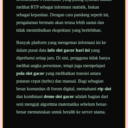
melihat RTP sebagai informasi statistik, bukan
sebagai kepastian. Dengan cara pandang seperti ini,
pengalaman bermain akan terasa lebih santai dan
tidak menimbulkan ekspektasi yang berlebihan.
Banyak platform yang mengemas informasi ini ke
dalam pusat data
info slot gacor hari ini
yang
diperbarui setiap jam. Di sini, pengguna tidak hanya
melihat angka persentase, tetapi juga mempelajari
pola slot gacor
yang melibatkan transisi antara
putaran cepat (turbo) dan manual. Bagi sebagian
besar komunitas di forum digital, memahami
rtp slot
dan kombinasi
demo slot gacor
adalah bagian dari
seni menguji algoritma matematika sebelum benar-
benar memutuskan untuk beralih ke server utama.