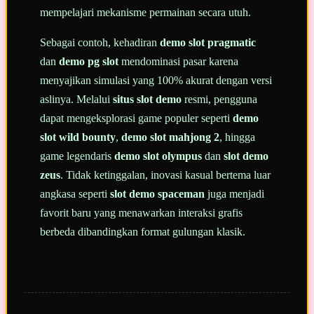
mempelajari mekanisme permainan secara utuh.
Sebagai contoh, kehadiran
demo slot pragmatic
dan
demo pg slot
mendominasi pasar karena
menyajikan simulasi yang 100% akurat dengan versi
aslinya. Melalui
situs slot demo
resmi, pengguna
dapat mengeksplorasi game populer seperti
demo
slot wild bounty
,
demo slot mahjong 2
, hingga
game legendaris
demo slot olympus
dan
slot demo
zeus
. Tidak ketinggalan, inovasi kasual bertema luar
angkasa seperti
slot demo spaceman
juga menjadi
favorit baru yang menawarkan interaksi grafis
berbeda dibandingkan format gulungan klasik.