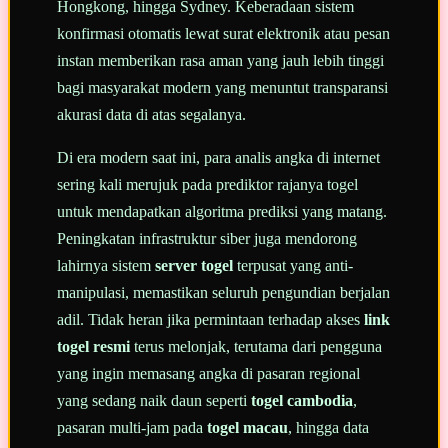
Hongkong, hingga Sydney. Keberadaan sistem
konfirmasi otomatis lewat surat elektronik atau pesan
instan memberikan rasa aman yang jauh lebih tinggi
bagi masyarakat modern yang menuntut transparansi
akurasi data di atas segalanya.
Di era modern saat ini, para analis angka di internet
sering kali merujuk pada prediktor rajanya togel
untuk mendapatkan algoritma prediksi yang matang.
Peningkatan infrastruktur siber juga mendorong
lahirnya sistem
server togel
terpusat yang anti-
manipulasi, memastikan seluruh pengundian berjalan
adil. Tidak heran jika permintaan terhadap akses
link
togel resmi
terus melonjak, terutama dari pengguna
yang ingin memasang angka di pasaran regional
yang sedang naik daun seperti
togel cambodia
,
pasaran multi-jam pada
togel macau
, hingga data