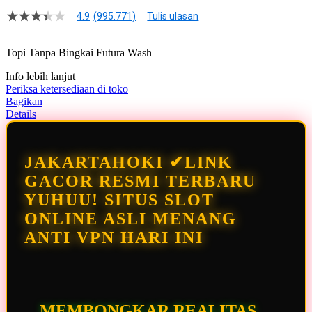
4.9
(995.771)
Tulis ulasan
4.9
dari
5
Topi Tanpa Bingkai Futura Wash
bintang,
nilai
Info lebih lanjut
rating
rata-
Periksa ketersediaan di toko
rata.
Bagikan
Read
Details
13
Reviews.
Tautan
halaman
JAKARTAHOKI ✔LINK
yang
sama.
GACOR RESMI TERBARU
YUHUU! SITUS SLOT
ONLINE ASLI MENANG
ANTI VPN HARI INI
MEMBONGKAR REALITAS