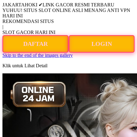
JAKARTAHOKI ✔LINK GACOR RESMI TERBARU
YUHUU! SITUS SLOT ONLINE ASLI MENANG ANTI VPN
HARI INI
REKOMENDASI SITUS
|
SLOT GACOR HARI INI
DAFTAR
LOGIN
Skip to the end of the images gallery
Klik untuk Lihat Detail