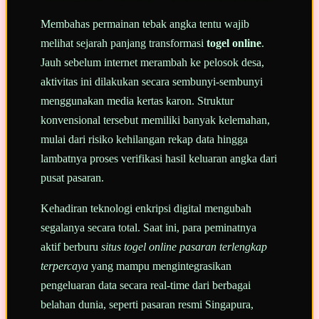
Membahas permainan tebak angka tentu wajib
melihat sejarah panjang transformasi
togel online
.
Jauh sebelum internet merambah ke pelosok desa,
aktivitas ini dilakukan secara sembunyi-sembunyi
menggunakan media kertas karon. Struktur
konvensional tersebut memiliki banyak kelemahan,
mulai dari risiko kehilangan rekap data hingga
lambatnya proses verifikasi hasil keluaran angka dari
pusat pasaran.
Kehadiran teknologi enkripsi digital mengubah
segalanya secara total. Saat ini, para peminatnya
aktif berburu
situs togel online pasaran terlengkap
terpercaya
yang mampu mengintegrasikan
pengeluaran data secara real-time dari berbagai
belahan dunia, seperti pasaran resmi Singapura,