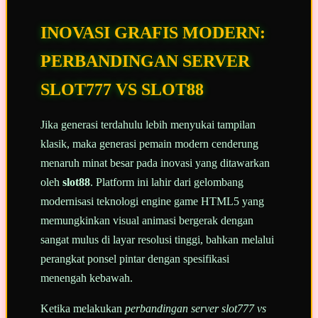
INOVASI GRAFIS MODERN:
PERBANDINGAN SERVER
SLOT777 VS SLOT88
Jika generasi terdahulu lebih menyukai tampilan
klasik, maka generasi pemain modern cenderung
menaruh minat besar pada inovasi yang ditawarkan
oleh
slot88
. Platform ini lahir dari gelombang
modernisasi teknologi engine game HTML5 yang
memungkinkan visual animasi bergerak dengan
sangat mulus di layar resolusi tinggi, bahkan melalui
perangkat ponsel pintar dengan spesifikasi
menengah kebawah.
Ketika melakukan
perbandingan server slot777 vs