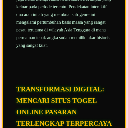
keluar pada periode tertentu. Pendekatan interaktif
dua arah inilah yang membuat sub-genre ini
mengalami pertumbuhan basis massa yang sangat
pesat, terutama di wilayah Asia Tenggara di mana
permainan tebak angka sudah memiliki akar historis
yang sangat kuat.
TRANSFORMASI DIGITAL:
MENCARI SITUS TOGEL
ONLINE PASARAN
TERLENGKAP TERPERCAYA