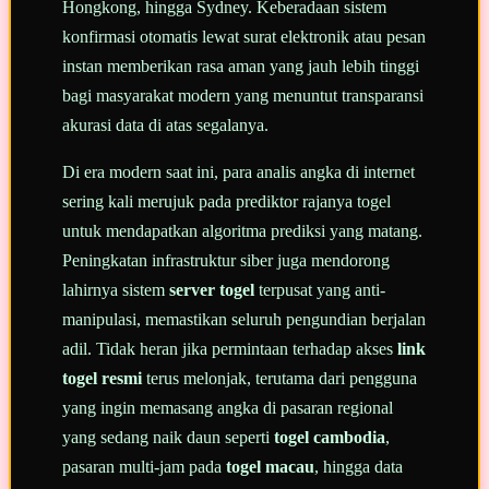
Hongkong, hingga Sydney. Keberadaan sistem
konfirmasi otomatis lewat surat elektronik atau pesan
instan memberikan rasa aman yang jauh lebih tinggi
bagi masyarakat modern yang menuntut transparansi
akurasi data di atas segalanya.
Di era modern saat ini, para analis angka di internet
sering kali merujuk pada prediktor rajanya togel
untuk mendapatkan algoritma prediksi yang matang.
Peningkatan infrastruktur siber juga mendorong
lahirnya sistem
server togel
terpusat yang anti-
manipulasi, memastikan seluruh pengundian berjalan
adil. Tidak heran jika permintaan terhadap akses
link
togel resmi
terus melonjak, terutama dari pengguna
yang ingin memasang angka di pasaran regional
yang sedang naik daun seperti
togel cambodia
,
pasaran multi-jam pada
togel macau
, hingga data