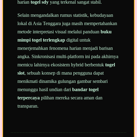
harian
togel sdy
yang terkenal sangat stabil.
Selain mengandalkan rumus statistik, kebudayaan
lokal di Asia Tenggara juga masih mempertahankan
metode interpretasi visual melalui panduan
buku
mimpi togel terlengkap
digital untuk
menerjemahkan fenomena harian menjadi barisan
angka. Sinkronisasi multi-platform ini pada akhirnya
memicu lahirnya ekosistem hybrid berbentuk
togel
slot
, sebuah konsep di mana pengguna dapat
menikmati dinamika gulungan gambar sembari
menunggu hasil undian dari
bandar togel
terpercaya
pilihan mereka secara aman dan
transparan.