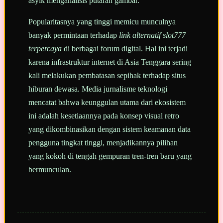
asyik menganalisis putaran gambar.
Popularitasnya yang tinggi memicu munculnya
banyak permintaan terhadap
link alternatif slot777
terpercaya
di berbagai forum digital. Hal ini terjadi
karena infrastruktur internet di Asia Tenggara sering
kali melakukan pembatasan sepihak terhadap situs
hiburan dewasa. Media jurnalisme teknologi
mencatat bahwa keunggulan utama dari ekosistem
ini adalah kesetiaannya pada konsep visual retro
yang dikombinasikan dengan sistem keamanan data
pengguna tingkat tinggi, menjadikannya pilihan
yang kokoh di tengah gempuran tren-tren baru yang
bermunculan.