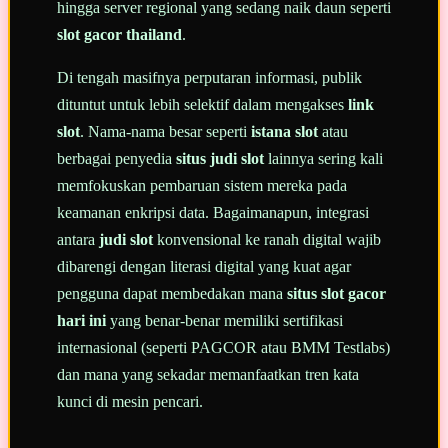
hingga server regional yang sedang naik daun seperti
slot gacor thailand
.
Di tengah masifnya perputaran informasi, publik
dituntut untuk lebih selektif dalam mengakses
link
slot
. Nama-nama besar seperti
istana slot
atau
berbagai penyedia
situs judi slot
lainnya sering kali
memfokuskan pembaruan sistem mereka pada
keamanan enkripsi data. Bagaimanapun, integrasi
antara
judi slot
konvensional ke ranah digital wajib
dibarengi dengan literasi digital yang kuat agar
pengguna dapat membedakan mana
situs slot gacor
hari ini
yang benar-benar memiliki sertifikasi
internasional (seperti PAGCOR atau BMM Testlabs)
dan mana yang sekadar memanfaatkan tren kata
kunci di mesin pencari.