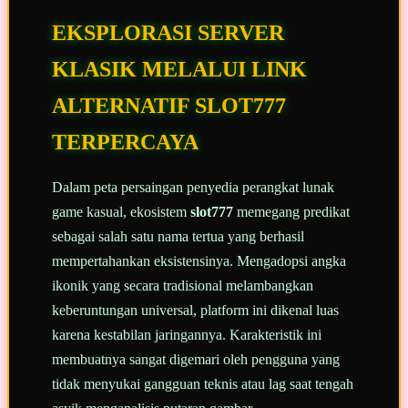
EKSPLORASI SERVER
KLASIK MELALUI LINK
ALTERNATIF SLOT777
TERPERCAYA
Dalam peta persaingan penyedia perangkat lunak
game kasual, ekosistem
slot777
memegang predikat
sebagai salah satu nama tertua yang berhasil
mempertahankan eksistensinya. Mengadopsi angka
ikonik yang secara tradisional melambangkan
keberuntungan universal, platform ini dikenal luas
karena kestabilan jaringannya. Karakteristik ini
membuatnya sangat digemari oleh pengguna yang
tidak menyukai gangguan teknis atau lag saat tengah