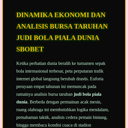
DINAMIKA EKONOMI DAN
ANALISIS BURSA TARUHAN
JUDI BOLA PIALA DUNIA
SBOBET
Ketika perhatian dunia beralih ke turnamen sepak
bola internasional terbesar, peta perputaran trafik
internet global langsung berubah drastis. Euforia
perayaan empat tahunan ini memuncak pada
ramainya analisis bursa taruhan
judi bola piala
dunia
. Berbeda dengan permainan acak mesin,
ruang olahraga ini membutuhkan logika mendalam,
pemahaman taktik, analisis cedera pemain bintang,
hingga membaca kondisi cuaca di stadion