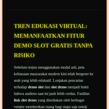
TREN EDUKASI VIRTUAL:
MEMANFAATKAN FITUR
DEMO SLOT GRATIS TANPA
RISIKO
Sebelum terjun menggunakan modal asli, peta
kebiasaan masyarakat modern kini telah bergeser ke
arah yang lebih edukatif. Lonjakan pencarian
terhadap
demo slot
dan
slot demo
menjadi bukti
bahwa audiens saat ini jauh lebih cerdas. Fasilitas
link slot demo
yang disediakan oleh berbagai
vendor memberikan ruang bagi siapa saja untuk