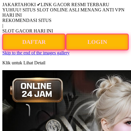
JAKARTAHOKI ✔LINK GACOR RESMI TERBARU
YUHUU! SITUS SLOT ONLINE ASLI MENANG ANTI VPN
HARI INI
REKOMENDASI SITUS
|
SLOT GACOR HARI INI
DAFTAR
LOGIN
Skip to the end of the images gallery
Klik untuk Lihat Detail