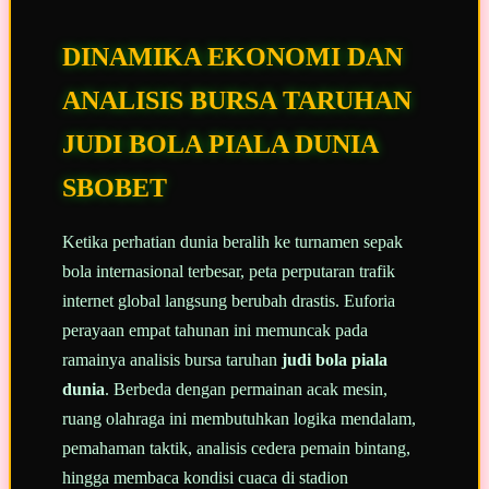
DINAMIKA EKONOMI DAN
ANALISIS BURSA TARUHAN
JUDI BOLA PIALA DUNIA
SBOBET
Ketika perhatian dunia beralih ke turnamen sepak
bola internasional terbesar, peta perputaran trafik
internet global langsung berubah drastis. Euforia
perayaan empat tahunan ini memuncak pada
ramainya analisis bursa taruhan
judi bola piala
dunia
. Berbeda dengan permainan acak mesin,
ruang olahraga ini membutuhkan logika mendalam,
pemahaman taktik, analisis cedera pemain bintang,
hingga membaca kondisi cuaca di stadion