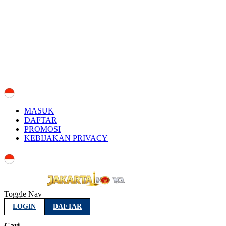
ID
MASUK
DAFTAR
PROMOSI
KEBIJAKAN PRIVACY
Indonesia
Toggle Nav
LOGIN
DAFTAR
Cari