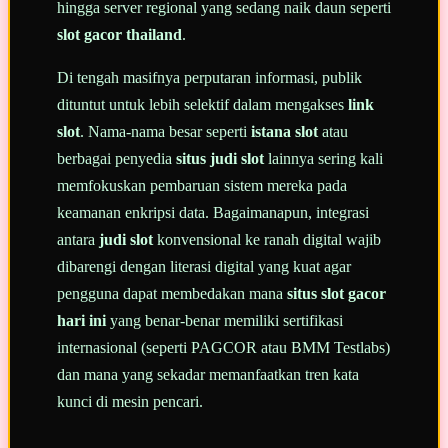
hingga server regional yang sedang naik daun seperti
slot gacor thailand
.
Di tengah masifnya perputaran informasi, publik
dituntut untuk lebih selektif dalam mengakses
link
slot
. Nama-nama besar seperti
istana slot
atau
berbagai penyedia
situs judi slot
lainnya sering kali
memfokuskan pembaruan sistem mereka pada
keamanan enkripsi data. Bagaimanapun, integrasi
antara
judi slot
konvensional ke ranah digital wajib
dibarengi dengan literasi digital yang kuat agar
pengguna dapat membedakan mana
situs slot gacor
hari ini
yang benar-benar memiliki sertifikasi
internasional (seperti PAGCOR atau BMM Testlabs)
dan mana yang sekadar memanfaatkan tren kata
kunci di mesin pencari.