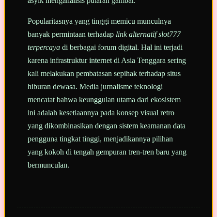
asyik menganalisis putaran gambar.
Popularitasnya yang tinggi memicu munculnya
banyak permintaan terhadap
link alternatif slot777
terpercaya
di berbagai forum digital. Hal ini terjadi
karena infrastruktur internet di Asia Tenggara sering
kali melakukan pembatasan sepihak terhadap situs
hiburan dewasa. Media jurnalisme teknologi
mencatat bahwa keunggulan utama dari ekosistem
ini adalah kesetiaannya pada konsep visual retro
yang dikombinasikan dengan sistem keamanan data
pengguna tingkat tinggi, menjadikannya pilihan
yang kokoh di tengah gempuran tren-tren baru yang
bermunculan.