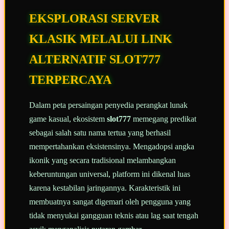
EKSPLORASI SERVER
KLASIK MELALUI LINK
ALTERNATIF SLOT777
TERPERCAYA
Dalam peta persaingan penyedia perangkat lunak
game kasual, ekosistem
slot777
memegang predikat
sebagai salah satu nama tertua yang berhasil
mempertahankan eksistensinya. Mengadopsi angka
ikonik yang secara tradisional melambangkan
keberuntungan universal, platform ini dikenal luas
karena kestabilan jaringannya. Karakteristik ini
membuatnya sangat digemari oleh pengguna yang
tidak menyukai gangguan teknis atau lag saat tengah