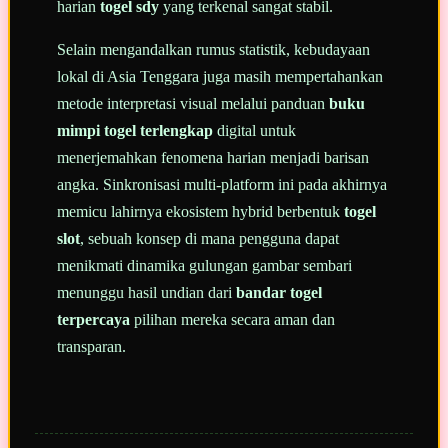
harian
togel sdy
yang terkenal sangat stabil.
Selain mengandalkan rumus statistik, kebudayaan
lokal di Asia Tenggara juga masih mempertahankan
metode interpretasi visual melalui panduan
buku
mimpi togel terlengkap
digital untuk
menerjemahkan fenomena harian menjadi barisan
angka. Sinkronisasi multi-platform ini pada akhirnya
memicu lahirnya ekosistem hybrid berbentuk
togel
slot
, sebuah konsep di mana pengguna dapat
menikmati dinamika gulungan gambar sembari
menunggu hasil undian dari
bandar togel
terpercaya
pilihan mereka secara aman dan
transparan.