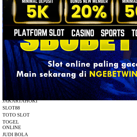
GACOR RESMI TERBARU
YUHUU! SITUS SLOT
ONLINE ASLI MENANG
ANTI VPN HARI INI
Situs Slot Gacor, Togel Online, Judi Bola Piala Dunia, Sbobet
|
1688-NG3B3TW1N
Rp. 5.000
dalam stok
Only
%1
left
ukuran
SLOT GACOR
JAKARTAHOKI
SLOT88
TOTO SLOT
TOGEL
ONLINE
JUDI BOLA