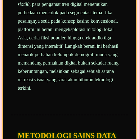
slot88
, para pengamat tren digital menemukan
perbedaan mencolok pada segmentasi tema. Jika
pesaingnya setia pada konsep kasino konvensional,
platform ini berani mengeksplorasi mitologi lokal
Asia, cerita fiksi populer, hingga efek audio tiga
dimensi yang interaktif. Langkah berani ini berhasil
menarik perhatian kelompok demografi muda yang
memandang permainan digital bukan sekadar ruang
keberuntungan, melainkan sebagai sebuah sarana
rekreasi visual yang sarat akan hiburan teknologi
terkini.
METODOLOGI SAINS DATA