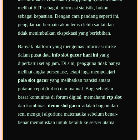
melihat RTP sebagai informasi statistik, bukan
sebagai kepastian. Dengan cara pandang seperti ini,
pengalaman bermain akan terasa lebih santai dan
tidak menimbulkan ekspektasi yang berlebihan.
Banyak platform yang mengemas informasi ini ke
dalam pusat data
info slot gacor hari ini
yang
diperbarui setiap jam. Di sini, pengguna tidak hanya
melihat angka persentase, tetapi juga mempelajari
pola slot gacor
yang melibatkan transisi antara
putaran cepat (turbo) dan manual. Bagi sebagian
besar komunitas di forum digital, memahami
rtp slot
dan kombinasi
demo slot gacor
adalah bagian dari
seni menguji algoritma matematika sebelum benar-
benar memutuskan untuk beralih ke server utama.