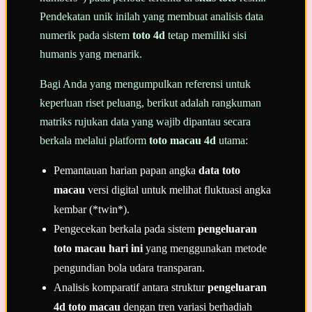
Pendekatan unik inilah yang membuat analisis data
numerik pada sistem
toto 4d
tetap memiliki sisi
humanis yang menarik.
Bagi Anda yang mengumpulkan referensi untuk
keperluan riset peluang, berikut adalah rangkuman
matriks rujukan data yang wajib dipantau secara
berkala melalui platform
toto macau 4d
utama:
Pemantauan harian papan angka
data toto
macau
versi digital untuk melihat fluktuasi angka
kembar (*twin*).
Pengecekan berkala pada sistem
pengeluaran
toto macau hari ini
yang menggunakan metode
pengundian bola udara transparan.
Analisis komparatif antara struktur
pengeluaran
4d toto macau
dengan tren variasi berhadiah