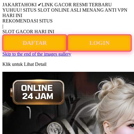
JAKARTAHOKI ✔LINK GACOR RESMI TERBARU
YUHUU! SITUS SLOT ONLINE ASLI MENANG ANTI VPN
HARI INI
REKOMENDASI SITUS
|
SLOT GACOR HARI INI
DAFTAR
LOGIN
Skip to the end of the images gallery
Klik untuk Lihat Detail