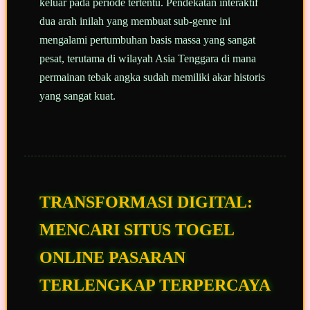
keluar pada periode tertentu. Pendekatan interaktif
dua arah inilah yang membuat sub-genre ini
mengalami pertumbuhan basis massa yang sangat
pesat, terutama di wilayah Asia Tenggara di mana
permainan tebak angka sudah memiliki akar historis
yang sangat kuat.
TRANSFORMASI DIGITAL:
MENCARI SITUS TOGEL
ONLINE PASARAN
TERLENGKAP TERPERCAYA