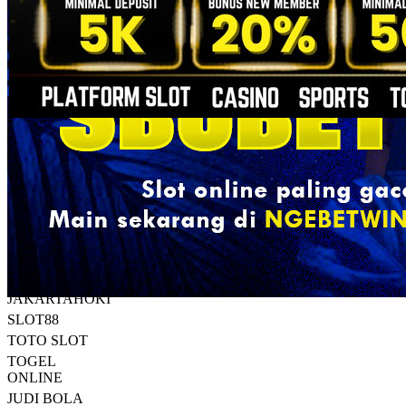
GACOR RESMI TERBARU
YUHUU! SITUS SLOT
ONLINE ASLI MENANG
ANTI VPN HARI INI
Situs Slot Gacor, Togel Online, Judi Bola Piala Dunia, Sbobet
|
1688-NG3B3TW1N
Rp. 5.000
dalam stok
Only
%1
left
ukuran
SLOT GACOR
JAKARTAHOKI
SLOT88
TOTO SLOT
TOGEL
ONLINE
JUDI BOLA