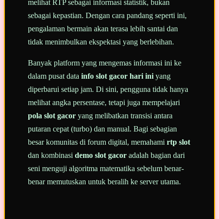
melihat RTP sebagai informasi statistik, bukan
sebagai kepastian. Dengan cara pandang seperti ini,
pengalaman bermain akan terasa lebih santai dan
tidak menimbulkan ekspektasi yang berlebihan.
Banyak platform yang mengemas informasi ini ke
dalam pusat data
info slot gacor hari ini
yang
diperbarui setiap jam. Di sini, pengguna tidak hanya
melihat angka persentase, tetapi juga mempelajari
pola slot gacor
yang melibatkan transisi antara
putaran cepat (turbo) dan manual. Bagi sebagian
besar komunitas di forum digital, memahami
rtp slot
dan kombinasi
demo slot gacor
adalah bagian dari
seni menguji algoritma matematika sebelum benar-
benar memutuskan untuk beralih ke server utama.