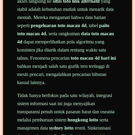
akses langsung ke
situs toto link alternatif
yang
stabil adalah kebutuhan mutlak untuk menarik data
mentah. Mereka mengamati bahwa data harian
seperti
pengeluaran toto macau 4d
, tabel
paito
toto macau 4d
, serta rangkuman
data toto macau
4d
dapat memperlihatkan pola algoritma yang
konsisten jika ditarik dalam rentang waktu satu
tahun. Fenomena pencarian
toto macau 4d hari ini
bahkan menjadi salah satu grafik tren tertinggi di
mesin pencari, mengalahkan pencarian hiburan
kasual lainnya.
Tidak hanya berfokus pada satu wilayah, integrasi
sistem informasi saat ini juga menyajikan
transparansi penuh untuk pasaran barat dan oseania
melalui pembaruan sistem
hongkong lotto
serta
manajemen data
sydney lotto
resmi. Sinkronisasi