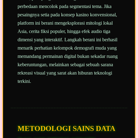
perbedaan mencolok pada segmentasi tema. Jika
pesaingnya setia pada konsep kasino konvensional,
platform ini berani mengeksplorasi mitologi lokal
Asia, cerita fiksi populer, hingga efek audio tiga
dimensi yang interaktif. Langkah berani ini berhasil
menarik perhatian kelompok demografi muda yang
memandang permainan digital bukan sekadar ruang
keberuntungan, melainkan sebagai sebuah sarana
rekreasi visual yang sarat akan hiburan teknologi
terkini.
METODOLOGI SAINS DATA