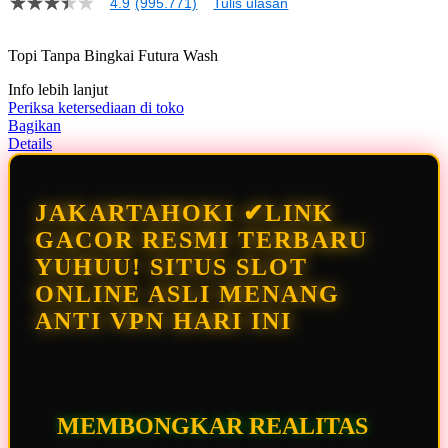
4.9
(995.771)
Tulis ulasan
4.9
dari
5
Topi Tanpa Bingkai Futura Wash
bintang,
nilai
Info lebih lanjut
rating
rata-
Periksa ketersediaan di toko
rata.
Bagikan
Read
Details
13
Reviews.
Tautan
halaman
JAKARTAHOKI ✔LINK
yang
sama.
GACOR RESMI TERBARU
YUHUU! SITUS SLOT
ONLINE ASLI MENANG
ANTI VPN HARI INI
MEMBONGKAR REALITAS