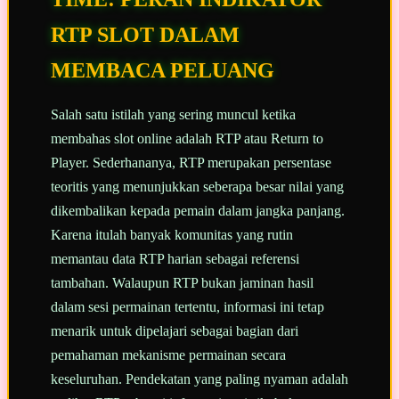
RTP SLOT DALAM
MEMBACA PELUANG
Salah satu istilah yang sering muncul ketika
membahas slot online adalah RTP atau Return to
Player. Sederhananya, RTP merupakan persentase
teoritis yang menunjukkan seberapa besar nilai yang
dikembalikan kepada pemain dalam jangka panjang.
Karena itulah banyak komunitas yang rutin
memantau data RTP harian sebagai referensi
tambahan. Walaupun RTP bukan jaminan hasil
dalam sesi permainan tertentu, informasi ini tetap
menarik untuk dipelajari sebagai bagian dari
pemahaman mekanisme permainan secara
keseluruhan. Pendekatan yang paling nyaman adalah