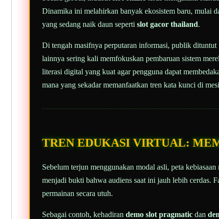
Dinamika ini melahirkan banyak ekosistem baru, mulai da
yang sedang naik daun seperti
slot gacor thailand
.
Di tengah masifnya perputaran informasi, publik dituntut
lainnya sering kali memfokuskan pembaruan sistem mere
literasi digital yang kuat agar pengguna dapat membeda
mana yang sekadar memanfaatkan tren kata kunci di mesi
TREN EDUKASI VIRTUAL: ME
Sebelum terjun menggunakan modal asli, peta kebiasaan m
menjadi bukti bahwa audiens saat ini jauh lebih cerdas. Fa
permainan secara utuh.
Sebagai contoh, kehadiran
demo slot pragmatic
dan
dem