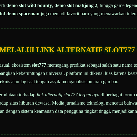
erti
demo slot wild bounty
,
demo slot mahjong 2
, hingga game legen
slot demo spaceman
juga menjadi favorit baru yang menawarkan intera
MELALUI LINK ALTERNATIF SLOT77
asual, ekosistem
slot777
memegang predikat sebagai salah satu nama te
ngkan keberuntungan universal, platform ini dikenal luas karena kesta
nis atau lag saat tengah asyik menganalisis putaran gambar.
ermintaan terhadap
link alternatif slot777 terpercaya
di berbagai forum di
adap situs hiburan dewasa. Media jurnalisme teknologi mencatat bahwa
kan dengan sistem keamanan data pengguna tingkat tinggi, menjadikann