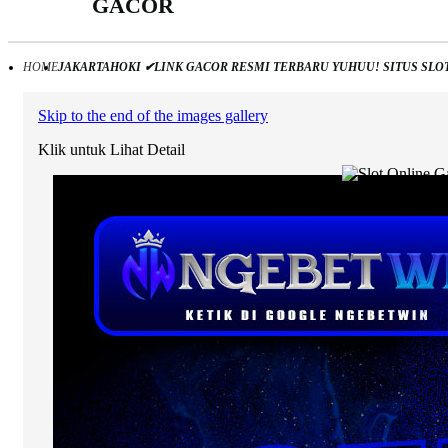
GACOR
HOME
JAKARTAHOKI ✔LINK GACOR RESMI TERBARU YUHUU! SITUS SLOT
Skip to the end of the images gallery
Klik untuk Lihat Detail