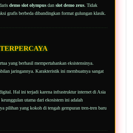
daris
demo slot olympus
dan
slot demo zeus
. Tidak
ksi grafis berbeda dibandingkan format gulungan klasik.
7 TERPERCAYA
rtua yang berhasil mempertahankan eksistensinya.
bilan jaringannya. Karakteristik ini membuatnya sangat
gital. Hal ini terjadi karena infrastruktur internet di Asia
 keunggulan utama dari ekosistem ini adalah
ya pilihan yang kokoh di tengah gempuran tren-tren baru