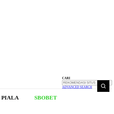
CARI
CARI
ADVANCED SEARCH
 PIALA
SBOBET